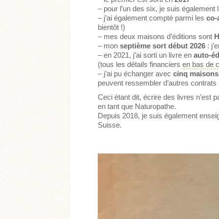
– pour l’un des six, je suis également 
– j’ai également compté parmi les
co-
bientôt !)
– mes deux maisons d’éditions sont
H
– mon
septième sort début 2026
: j’
– en 2021, j’ai sorti un livre en
auto-éd
(tous les détails financiers
en bas de 
– j’ai pu échanger avec
cinq maisons 
peuvent ressembler d’autres contrats
Ceci étant dit, écrire des livres n’est 
Acheter
Lire l'ar
en tant que Naturopathe.
Depuis 2018, je suis également ensei
Acheter
Lire l'article
Suisse.