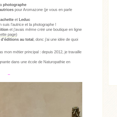
la
photographe
autrices
pour Aromazone (je vous en parle
achette
et
Leduc
en suis l’autrice et la photographe !
ition
et j’avais même créé une boutique en ligne
cette page
)
d’éditions au total
, donc j’ai une idée de quoi
Acheter
Lire l'article
pas mon métier principal : depuis 2012, je travaille
ticle
gnante dans une école de Naturopathie en
–