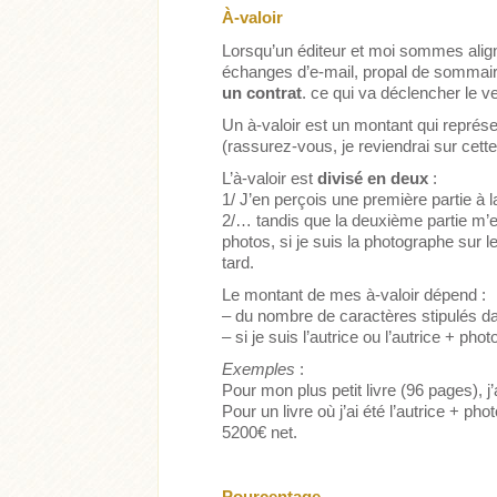
À-valoir
Lorsqu’un éditeur et moi sommes aligné
échanges d’e-mail, propal de sommaire
un contrat
. ce qui va déclencher le 
Un à-valoir est un montant qui représ
(rassurez-vous, je reviendrai sur cette 
L’à-valoir est
divisé en deux
:
1/ J’en perçois une première partie à 
2/… tandis que la deuxième partie m’e
photos, si je suis la photographe sur l
tard.
Le montant de mes à-valoir dépend :
– du nombre de caractères stipulés da
– si je suis l’autrice ou l’autrice + pho
Exemples
:
Pour mon plus petit livre (96 pages), j
Pour un livre où j’ai été l’autrice + ph
5200€ net.
Pourcentage