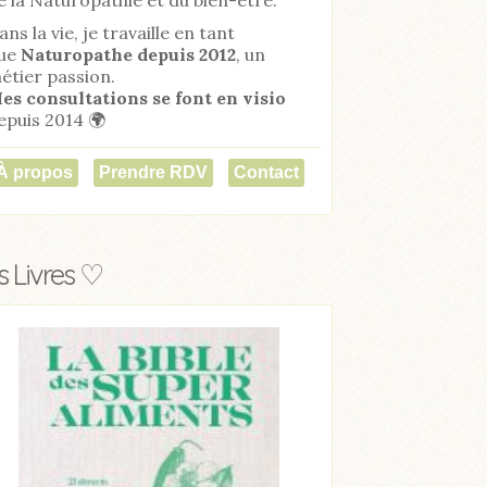
ans la vie, je travaille en tant
ue
Naturopathe
depuis 2012
, un
étier passion.
es consultations se font en visio
epuis 2014 🌍
À propos
Prendre RDV
Contact
 Livres ♡