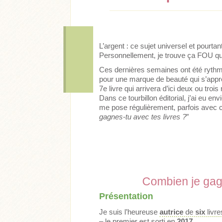
L’argent : ce sujet universel et pourtan
Personnellement, je trouve ça FOU que
Ces dernières semaines ont été rythmée
pour une marque de beauté qui s’apprêt
7e livre qui arrivera d’ici deux ou troi
Dans ce tourbillon éditorial, j’ai eu en
me pose régulièrement, parfois avec cu
gagnes-tu avec tes livres ?
”
Combien je gagn
Présentation
Je suis l’heureuse
autrice
de
six
livre
– le premier est sorti en
2017