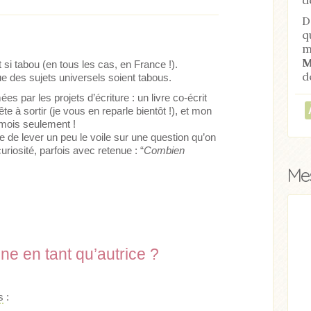
D
q
m
M
t si tabou (en tous les cas, en France !).
d
 des sujets universels soient tabous.
s par les projets d’écriture : un livre co-écrit
e à sortir (je vous en reparle bientôt !), et mon
s mois seulement !
vie de lever un peu le voile sur une question qu’on
riosité, parfois avec retenue : “
Combien
Mes
e en tant qu’autrice ?
s
: