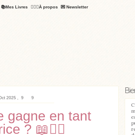
📚Mes Livres
🧚🏻‍♂️À propos
💌 Newsletter
Bi
Oct 2025
9
9
C
m
e gagne en tant
e
p
rice ? 📖✍🏼
r
d