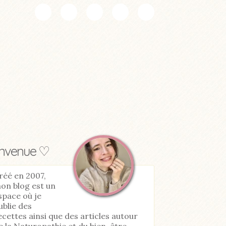
envenue ♡
réé en 2007,
on blog est un
space où je
ublie des
ecettes ainsi que des articles autour
e la Naturopathie et du bien-être.