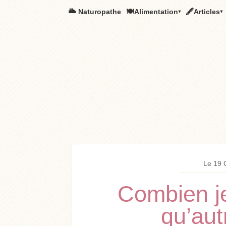
🌥️ Naturopathe
🍽Alimentation▾
🖋Articles▾
Le 19 
Combien j
qu’aut