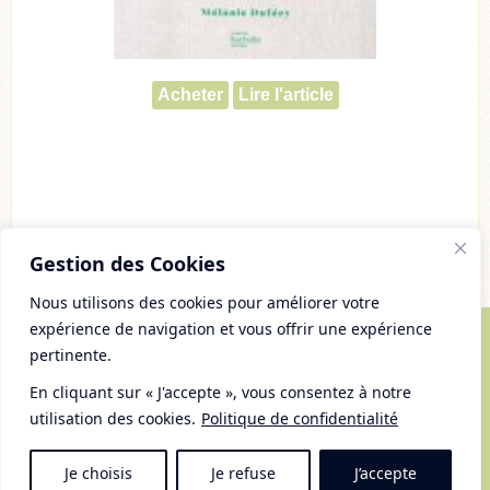
Acheter
Lire l'article
Gestion des Cookies
Nous utilisons des cookies pour améliorer votre
expérience de navigation et vous offrir une expérience
pertinente.
© Copyright 2007 - 2026 Chaudron Pastel
Tous droits réservés
En cliquant sur « J'accepte », vous consentez à notre
Mentions Légales et gestion des cookies
utilisation des cookies.
Politique de confidentialité
Plan du Site
RSS
Je choisis
Je refuse
J’accepte
Haut du site