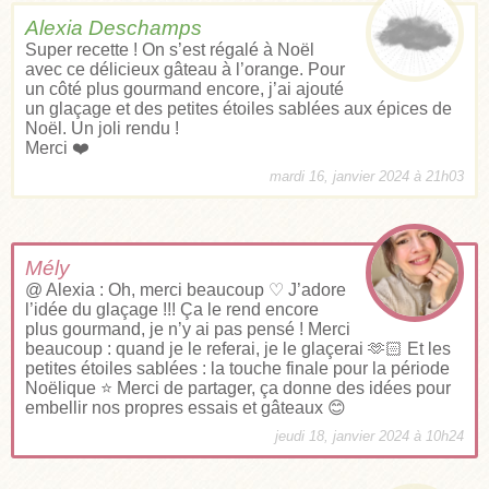
Alexia Deschamps
Super recette ! On s’est régalé à Noël
avec ce délicieux gâteau à l’orange. Pour
un côté plus gourmand encore, j’ai ajouté
un glaçage et des petites étoiles sablées aux épices de
Noël. Un joli rendu !
Merci ❤️
mardi 16, janvier 2024 à 21h03
Mély
@ Alexia : Oh, merci beaucoup ♡ J’adore
l’idée du glaçage !!! Ça le rend encore
plus gourmand, je n’y ai pas pensé ! Merci
beaucoup : quand je le referai, je le glaçerai 🫶🏻 Et les
petites étoiles sablées : la touche finale pour la période
Noëlique ⭐ Merci de partager, ça donne des idées pour
embellir nos propres essais et gâteaux 😊
jeudi 18, janvier 2024 à 10h24