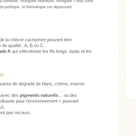
xtérieure, Mongolie Intérieure, Mongolie « tout court
géo-politique, la thématique me dépassant
s de la chèvre cachemire peuvent être
 de qualité : A, B ou C.
Acheter
Lire l'article
ade A
qui sélectionne les fils longs, épais et les
ticle
e)
 autour de dégradé de blanc, crème, marron
ls avec des
pigments naturels
… ou des
polluants pour l’environnement + pouvant
u).
ont pas recours.