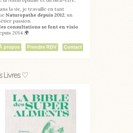
ans la vie, je travaille en tant
ue
Naturopathe
depuis 2012
, un
étier passion.
es consultations se font en visio
epuis 2014 🌍
À propos
Prendre RDV
Contact
 Livres ♡