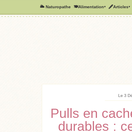
🌥️ Naturopathe
🍽Alimentation▾
🖋Articles▾
Le 3 D
Pulls en cach
durables : 