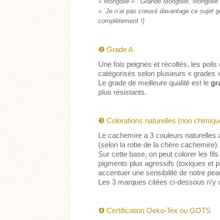
« Mongolie » : Grande Mongolie, Mongolie E
». Je n’ai pas creusé davantage ce sujet 
complètement !)
❷
Grade A
Une fois peignés et récoltés, les poil
catégorisés selon plusieurs « grades »
Le grade de meilleure qualité est le
gr
plus résistants.
Acheter
Lire l'ar
❸
Colorations naturelles (non chimiqu
Acheter
Lire l'article
Le cachemire a 3 couleurs naturelles
(selon la robe de la chère cachemire).
Sur cette base, on peut colorer les fi
pigments plus agressifs (toxiques et 
accentuer une sensibilité de notre pea
Les 3 marques citées ci-dessous n’y 
❹
Certification Oeko-Tex ou GOTS