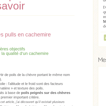
savoir
D
q
m
M
d
es pulls en cachemire
tères objectifs
 la qualité d’un cachemire
Mes
rtir de poils de la chèvre portant le même nom
).
e : l’altitude et le froid sont des facteurs
atière » et texture des poils.
aits à base de
poils peignés sur des chèvres
premier important critère.
t article, j’ai découvert qu’il existait plusieurs