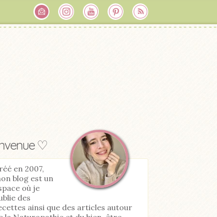
envenue ♡
réé en 2007,
on blog est un
space où je
ublie des
ecettes ainsi que des articles autour
e la Naturopathie et du bien-être.