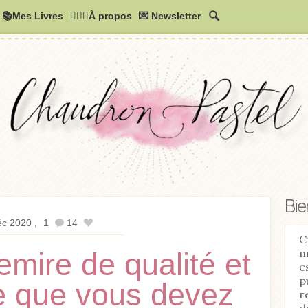
📚Mes Livres
🧚🏻‍♂️À propos
💌 Newsletter
Bi
éc 2020
1
14
C
m
emire de qualité et
e
p
ce que vous devez
r
d