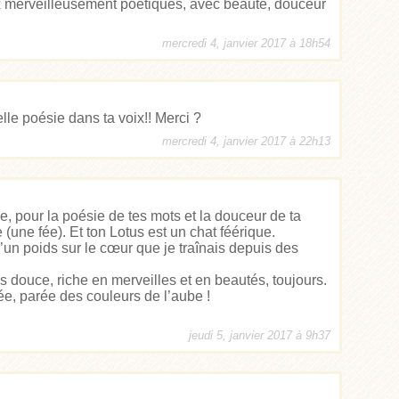
 merveilleusement poétiques, avec beauté, douceur
mercredi 4, janvier 2017 à 18h54
lle poésie dans ta voix!! Merci ?
mercredi 4, janvier 2017 à 22h13
e, pour la poésie de tes mots et la douceur de ta
(une fée). Et ton Lotus est un chat féérique.
’un poids sur le cœur que je traînais depuis des
 douce, riche en merveilles et en beautés, toujours.
ée, parée des couleurs de l’aube !
jeudi 5, janvier 2017 à 9h37