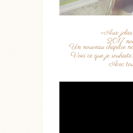
«Aux jolies
2017 nous
Un nouveau chapitre nous
Acheter
Lire l'ar
Voici ce que je souhaite
Acheter
Lire l'article
Avec to