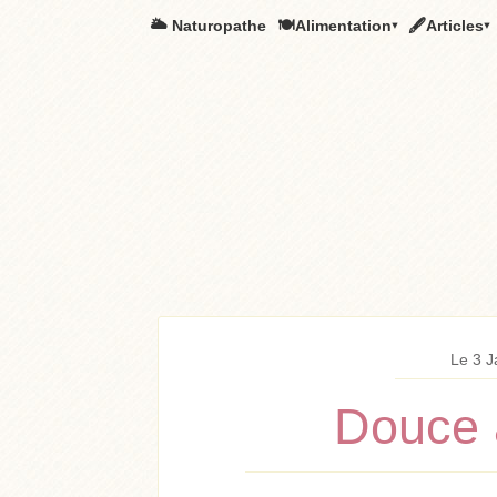
🌥️ Naturopathe
🍽Alimentation▾
🖋Articles▾
Le 3 J
Douce 