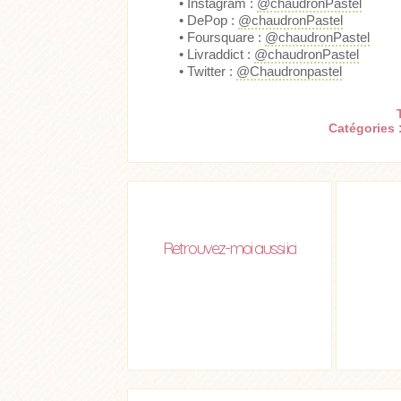
• Instagram :
@chaudronPastel
• DePop :
@chaudronPastel
• Foursquare :
@chaudronPastel
• Livraddict :
@chaudronPastel
• Twitter :
@Chaudronpastel
Catégories 
Retrouvez-moi aussi ici