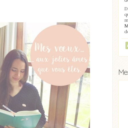
D
q
m
M
d
Mes