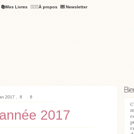
📚Mes Livres
🧚🏻‍♂️À propos
💌 Newsletter
Bi
an 2017
8
8
C
m
année 2017
e
p
r
d