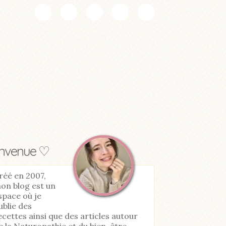
envenue ♡
réé en 2007,
on blog est un
space où je
ublie des
ecettes ainsi que des articles autour
e la Naturopathie et du bien-être.