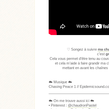
♡ Songez à suivre
ma cha
c’est
gr
Cela vous permet d’être tenu au cour
et cela m’aide à faire grandir ma 
mettant en avant les chaînes 
☁️ Musique ☁️
Chasing Peace 1 // Epidemicsound.c
—————————————————
☁️ On me trouve aussi ici ☁️
• Pinterest :
@chaudronPastel