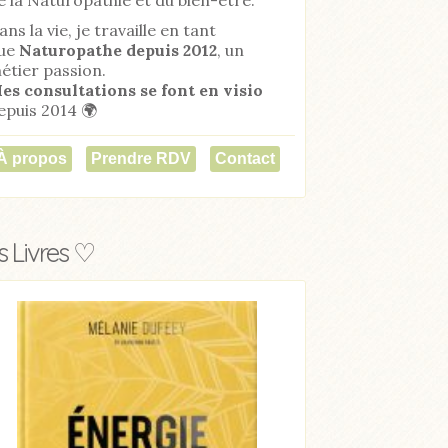
ans la vie, je travaille en tant
ue
Naturopathe
depuis 2012
, un
étier passion.
es consultations se font en visio
epuis 2014 🌍
À propos
Prendre RDV
Contact
 Livres ♡