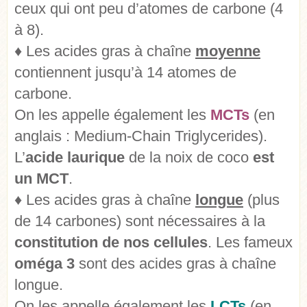
ceux qui ont peu d’atomes de carbone (4
à 8).
♦ Les acides gras à chaîne
moyenne
contiennent jusqu’à 14 atomes de
carbone.
On les appelle également les
MCTs
(en
anglais : Medium-Chain Triglycerides).
L’
acide laurique
de la noix de coco
est
un MCT
.
♦ Les acides gras à chaîne
longue
(plus
de 14 carbones) sont nécessaires à la
constitution de nos cellules
. Les fameux
oméga 3
sont des acides gras à chaîne
longue.
On les appelle également les
LCTs
(en