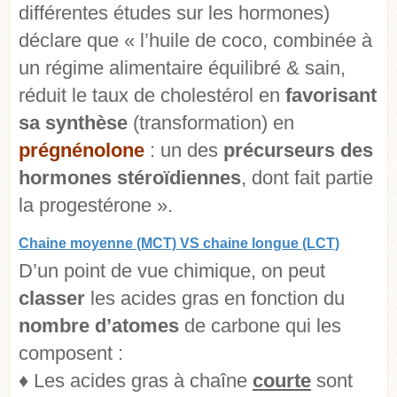
différentes études sur les hormones)
déclare que « l’huile de coco, combinée à
un régime alimentaire équilibré & sain,
réduit le taux de cholestérol en
favorisant
sa synthèse
(transformation) en
prégnénolone
: un des
précurseurs des
hormones stéroïdiennes
, dont fait partie
la progestérone ».
Chaine moyenne (MCT) VS chaine longue (LCT)
D’un point de vue chimique, on peut
classer
les acides gras en fonction du
nombre d’atomes
de carbone qui les
composent :
♦ Les acides gras à chaîne
courte
sont