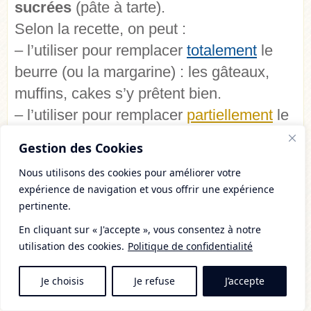
sucrées
(pâte à tarte).
Selon la recette, on peut :
– l’utiliser pour remplacer
totalement
le
beurre (ou la margarine) : les gâteaux,
muffins, cakes s’y prêtent bien.
– l’utiliser pour remplacer
partiellement
le
beurre (ou la margarine) en y ajoutant une
Gestion des Cookies
petite quantité de
purée d’oléagineux
Nous utilisons des cookies pour améliorer votre
pour donner une texture onctueuse /
expérience de navigation et vous offrir une expérience
crémeuse, et apporter plus de maintien.
pertinente.
Cette deuxième utilisation (partielle) se
En cliquant sur « J'accepte », vous consentez à notre
prête bien pour les pâtes à tarte & les
utilisation des cookies.
Politique de confidentialité
cookies.
Je choisis
Je refuse
J’accepte