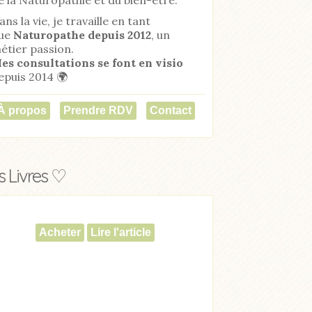
ans la vie, je travaille en tant
ue
Naturopathe
depuis 2012
, un
étier passion.
es consultations se font en visio
epuis 2014 🌍
À propos
Prendre RDV
Contact
 Livres ♡