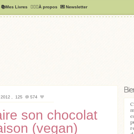
📚Mes Livres
🧚🏻‍♂️À propos
💌 Newsletter
Bi
 2012
125
574
C
m
ire son chocolat
e
p
aison (vegan)
r
d