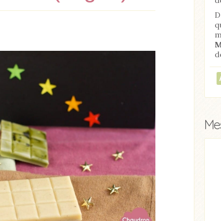
D
q
m
M
d
Mes
ticle
Acheter
Lire l'article