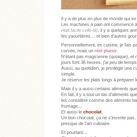
Il y a de plus en plus de monde qui s
Les machines à pain ont commencé à
était facile celle-là)
, il y a quelques a
les yaourtières… et bien d’autres go
Personnellement, en cuisine, je fais p
corvée, mais un
réel plaisir
.
N’étant pas magicienne (quoique), et 
jours font 36 heures, j’ai peu de temps
Aussi, au quotidien, je privilégie une
simple.
Acheter
Lire l'article
Je réserve les plats longs à préparer 
Mais il y a aussi certains aliments q
En fait, il y a tout un tas d’aliments 
les considère comme des aliments basiq
fromage…
Et aussi le
chocolat
.
Un bon chocolat, ça ne s’invente pas, 
presque de l’art culinaire.
Et pourtant…