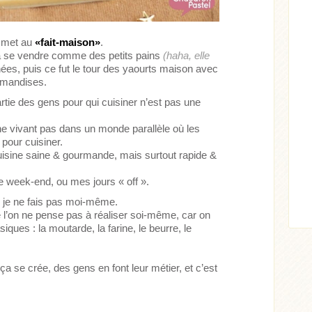
e met au
«fait-maison»
.
 se vendre comme des petits pains
(haha, elle
nnées, puis ce fut le tour des yaourts maison avec
urmandises.
artie des gens pour qui cuisiner n’est pas une
ne vivant pas dans un monde parallèle où les
 pour cuisiner.
 cuisine saine & gourmande, mais surtout rapide &
le week-end, ou mes jours « off ».
ue je ne fais pas moi-même.
que l’on ne pense pas à réaliser soi-même, car on
ues : la moutarde, la farine, le beurre, le
ça se crée, des gens en font leur métier, et c’est