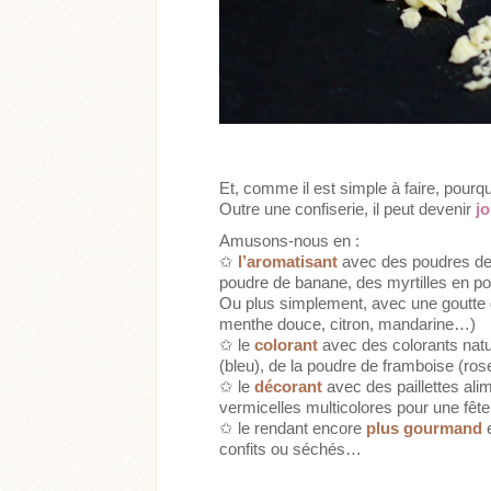
Et, comme il est simple à faire, pourqu
Outre une confiserie, il peut devenir
jo
Amusons-nous en :
✩
l’aromatisant
avec des poudres de
poudre de banane, des myrtilles en 
Ou plus simplement, avec une goutte d
menthe douce, citron, mandarine…)
✩ le
colorant
avec des colorants nat
(bleu), de la poudre de framboise (ro
✩ le
décorant
avec des paillettes ali
vermicelles multicolores pour une fête
✩ le rendant encore
plus gourmand
e
confits ou séchés…