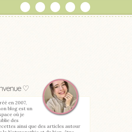
envenue ♡
réé en 2007,
on blog est un
space où je
ublie des
ecettes ainsi que des articles autour
e la Naturopathie et du bien-être.