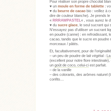
Pour réaliser son propre chocolat blan
♥ un
moule en forme de tablette
: vo
♥ du
beurre de cacao
bio : veillez à ce
dire de couleur blanche). Je prends l
«
RRRAWPASTEL
« , vous aurez le 
♥ du
sucre glace
, le seul sucrant qu
N’essayez pas d’utiliser un sucrant liq
en poudre (canne) : en refroidissant, 
cacao, tandis que le sucre en poudre 
morceaux / pâtés.
Et, facultativement, pour de l’original
– un peu de poudre de lait végétal :
La
(excellent pour notre flore intestinale)
un
goût de coco, celui-ci
est parfait.
– de la vanille
– des colorants, des arômes naturel (t
confits…