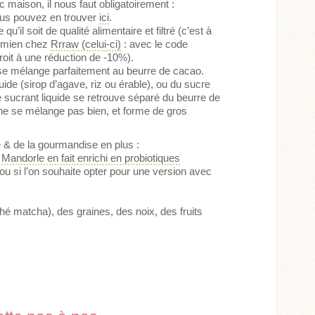
c maison, il nous faut obligatoirement :
us pouvez en trouver
ici
.
 qu’il soit de qualité alimentaire et filtré (c’est à
e mien chez
Rrraw (celui-ci)
: avec le code
droit à une réduction de -10%).
i se mélange parfaitement au beurre de cacao.
uide (sirop d’agave, riz ou érable), ou du sucre
le sucrant liquide se retrouve séparé du beurre de
ne se mélange pas bien, et forme de gros
ité & de la gourmandise en plus :
 Mandorle en fait enrichi en probiotiques
, ou si l’on souhaite opter pour une version avec
hé matcha), des graines, des noix, des fruits