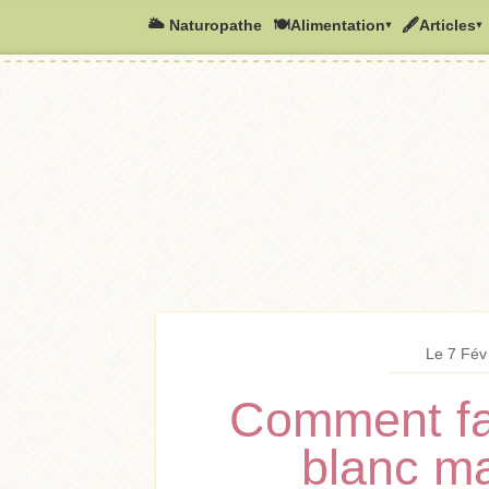
🌥️ Naturopathe
🍽Alimentation▾
🖋Articles▾
Le 7 Fév
Comment fa
blanc m