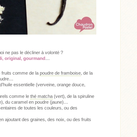
oi ne pas le décliner à volonté ?
li, original, gourmand
…
 fruits comme de la
poudre de framboise
, de la
poudre…
’huile essentielle (verveine, orange douce,
urels comme le
thé matcha
(vert), de la spiruline
se), du caramel en poudre (jaune)…
mentaires de toutes les couleurs, ou des
n ajoutant des graines, des noix, ou des fruits