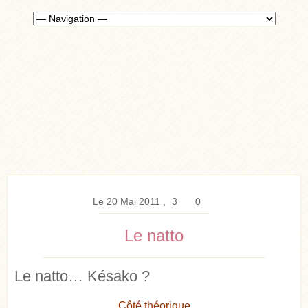
Le 20 Mai 2011
3
0
Le natto
Le natto… Késako ?
Côté théorique