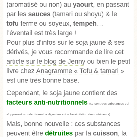
(aromatisé ou non) au
yaourt
, en passant
par les
sauces
(tamari ou shoyu) & le
tofu
ferme ou soyeux,
tempeh
…
l’éventail est très large !
Pour plus d’infos sur le soja jaune & ses
dérivés, je vous recommande de lire
cet
article sur le blog de Jenny
ou bien le petit
livre chez
Anagramme « Tofu & tamari
»
est une très bonne base.
Cependant, le soja jaune contient des
facteurs anti-nutritionnels
(ce sont des substances qui
.
s’opposent ou ralentissent la digestion et/ou l’assimilation des nutriments)
Mais, bonne nouvelle : ces substances
peuvent être
détruites
par la
cuisson
, la