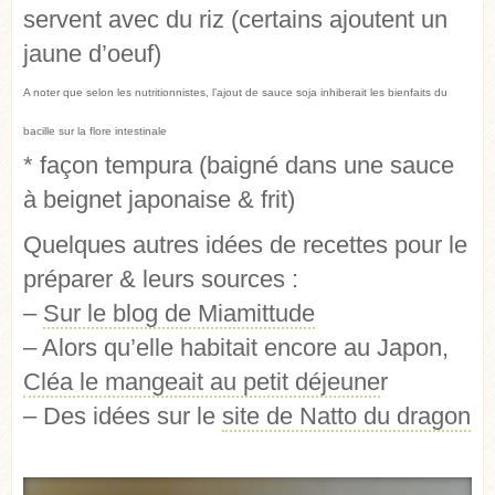
servent avec du riz (certains ajoutent un
jaune d’oeuf)
A noter que selon les nutritionnistes, l’ajout de sauce soja inhiberait les bienfaits du
bacille sur la flore intestinale
* façon tempura (baigné dans une sauce
à beignet japonaise & frit)
Quelques autres idées de recettes pour le
préparer & leurs sources :
–
Sur le blog de Miamittude
– Alors qu’elle habitait encore au Japon,
Cléa le mangeait au petit déjeune
r
– Des idées sur le
site de Natto du dragon