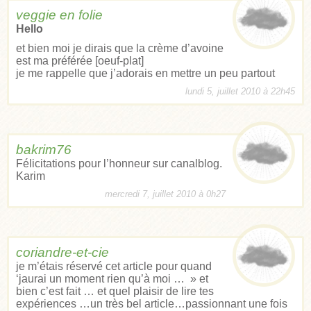
veggie en folie
Hello
et bien moi je dirais que la crème d’avoine
est ma préférée [oeuf-plat]
je me rappelle que j’adorais en mettre un peu partout
lundi 5, juillet 2010 à 22h45
bakrim76
Félicitations pour l’honneur sur canalblog.
Karim
mercredi 7, juillet 2010 à 0h27
coriandre-et-cie
je m’étais réservé cet article pour quand
‘jaurai un moment rien qu’à moi … » et
bien c’est fait … et quel plaisir de lire tes
expériences …un très bel article…passionnant une fois