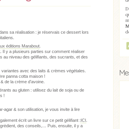
D
q
m
M
d
dans sa réalisation : je réservais ce dessert lors
taliens.
aux éditions Marabout
.
it. Il y a plusieurs parties sur comment réaliser
es au niveau des gélifiants, des sucrants, et des
Mes
des variantes avec des laits & crèmes végétales.
ière panna cotta maison !
ne & de la crème d’avoine.
rants au gluten : utilisez du lait de soja ou de
s !
ticle
Acheter
Lire l'article
agar & son utilisation, je vous invite à lire
alement écrit un livre sur ce petit gélifiant :
ICI
.
grédient, des conseils,… Puis, ensuite, il y a