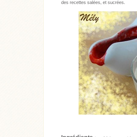
des recettes salées, et sucrées.
Acheter
Lire l'article