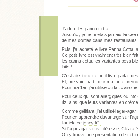
J’adore les panna cotta.
Jusqu’ici, je ne m’étais jamais lancée 
de mes sorties dans mes restaurants i
Puis, j’ai acheté le livre
Panna Cotta, 
Ce petit livre est vraiment très bien fa
les panna cotta, les variantes possibl
laits !
C’est ainsi que ce petit livre parlait 
Et, me voici parti pour ma toute prem
Pour ma 1er, j’ai utilisé du lait d’avoi
Pour ceux qui sont allergiques ou intolé
riz, ainsi que leurs variantes en crème
Acheter
Lire l'ar
Comme gélifiant, j’ai utilisél’agar-agar.
Pour en apprendre davantage sur l’agar-
l’article de
jenny ICI
.
Si l’agar-agar vous intéresse, Cléa a ég
On y trouve une présentation de cet in