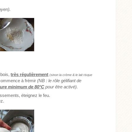
oyen).
 bois,
très régulièrement
(sinon la crème & le lait risque
 commence à frémir
(NB : le rôle gélifiant de
ture minimum de 80°C
pour être activé).
ssements, éteignez le feu.
ez.