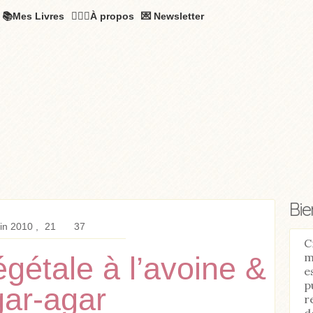
📚Mes Livres
🧚🏻‍♂️À propos
💌 Newsletter
Bi
in 2010
21
37
C
m
gétale à l’avoine &
e
p
gar-agar
r
d