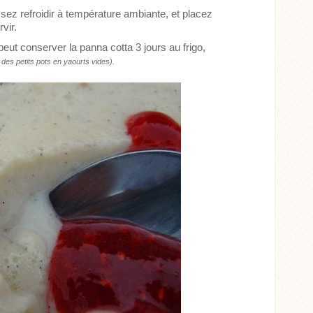
ez refroidir à température ambiante, et placez
rvir.
n peut conserver la panna cotta 3 jours au frigo,
ns des petits pots en yaourts vides).