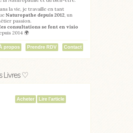
ans la vie, je travaille en tant
ue
Naturopathe
depuis 2012
, un
étier passion.
es consultations se font en visio
epuis 2014 🌍
À propos
Prendre RDV
Contact
 Livres ♡