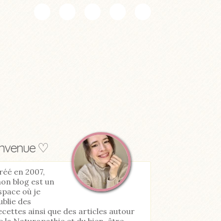
envenue ♡
réé en 2007,
on blog est un
space où je
ublie des
ecettes ainsi que des articles autour
e la Naturopathie et du bien-être.