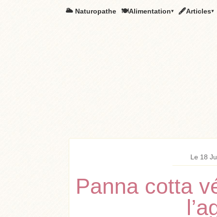
🌥️ Naturopathe
🍽Alimentation▾
🖋Articles▾
Le 18 Ju
Panna cotta vé
l’a