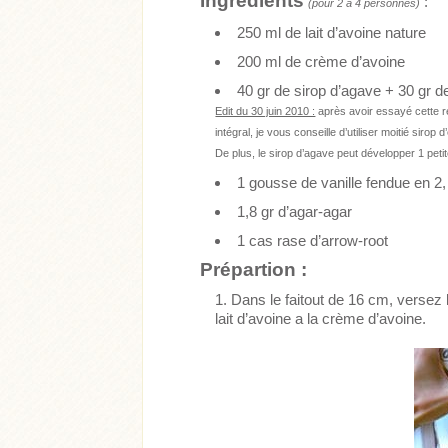
Ingrédients
:
(pour 2 à 4 personnes)
250 ml de lait d’avoine nature
200 ml de crème d’avoine
40 gr de sirop d’agave + 30 gr de
Edit du 30 juin 2010 :
après avoir essayé cette r
intégral, je vous conseille d’utiliser moitié sirop 
De plus, le sirop d’agave peut développer 1 peti
1 gousse de vanille fendue en 2,
1,8 gr d’agar-agar
1 cas rase d’arrow-root
Prépartion :
Dans le faitout de 16 cm, versez l
lait d’avoine a la crème d’avoine.