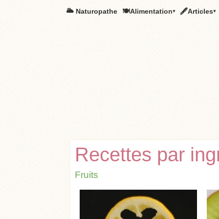
🌥️ Naturopathe
🍽Alimentation▾
🖋Articles▾
Recettes par ing
Fruits