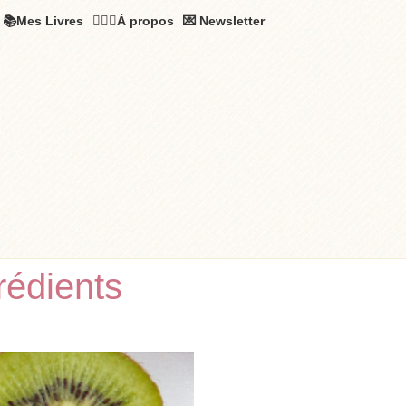
📚Mes Livres
🧚🏻‍♂️À propos
💌 Newsletter
rédients