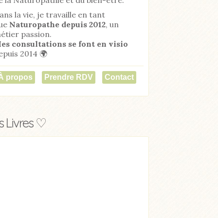
ans la vie, je travaille en tant
ue
Naturopathe
depuis 2012
, un
étier passion.
es consultations se font en visio
epuis 2014 🌍
À propos
Prendre RDV
Contact
 Livres ♡