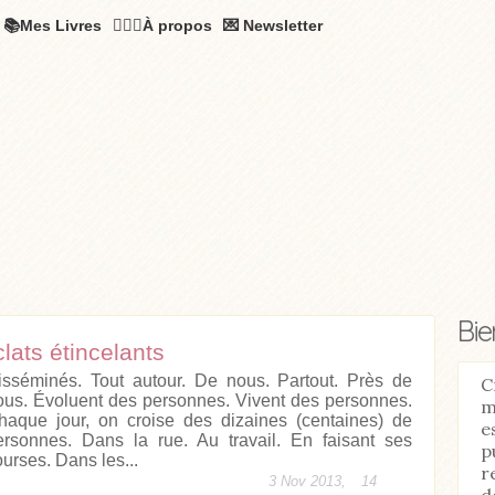
📚Mes Livres
🧚🏻‍♂️À propos
💌 Newsletter
Bi
lats étincelants
isséminés. Tout autour. De nous. Partout. Près de
C
ous. Évoluent des personnes. Vivent des personnes.
m
haque jour, on croise des dizaines (centaines) de
e
ersonnes. Dans la rue. Au travail. En faisant ses
p
ourses. Dans les...
r
3 Nov 2013,
14
d