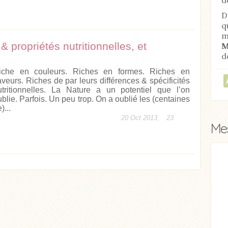
D
q
m
 propriétés nutritionnelles, et
M
d
iche en couleurs. Riches en formes. Riches en
aveurs. Riches de par leurs différences & spécificités
utritionnelles. La Nature a un potentiel que l’on
ublie. Parfois. Un peu trop. On a oublié les (centaines
)...
20 Oct 2013,
23
Mes