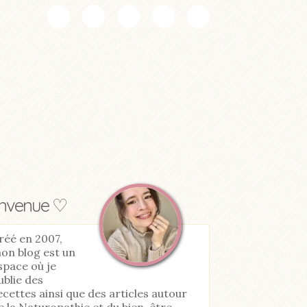
envenue ♡
réé en 2007,
on blog est un
space où je
ublie des
ecettes ainsi que des articles autour
e la Naturopathie et du bien-être.