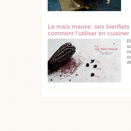
Le maïs mauve: ses bienfaits &
comment l’utiliser en cuisiner
R
s
n
o
de