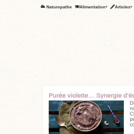
🌥️ Naturopathe
🍽Alimentation▾
🖋Articles▾
Purée violette… Synergie d’éc
D
n
C
p
c