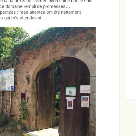
la nature & de l’alimentation saine que je suis
rir ce domaine rempli de promesses…
spectées : mes attentes ont été nettement
s qui m’y attendaient.