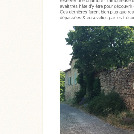
réserver une chambre : l’amoureuse de 
avait très hâte d’y être pour découv
Ces dernières furent bien plus que re
dépassées & ensevelies par les trésor
Acheter
Lire l'article