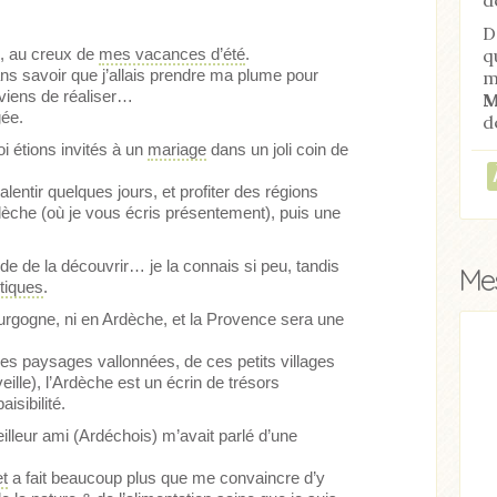
D
q
le, au creux de
mes vacances d’été
.
sans savoir que j’allais prendre ma plume pour
m
 viens de réaliser…
M
gée.
d
 étions invités à un
mariage
dans un joli coin de
lentir quelques jours, et profiter des régions
Ardèche (où je vous écris présentement), puis une
vide de la découvrir… je la connais si peu, tandis
Mes
tiques
.
urgogne, ni en Ardèche, et la Provence sera une
es paysages vallonnées, de ces petits villages
ticle
Acheter
Lire l'article
lle), l’Ardèche est un écrin de trésors
isibilité.
lleur ami (Ardéchois) m’avait parlé d’une
et
a fait beaucoup plus que me convaincre d’y