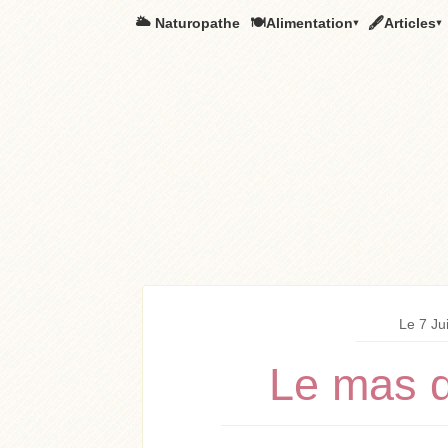
🌥️ Naturopathe
🍽Alimentation▾
🖋Articles▾
Le 7 Ju
Le mas d