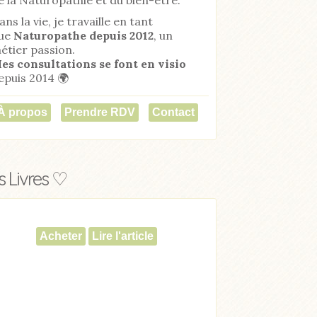
ans la vie, je travaille en tant
ue
Naturopathe
depuis 2012
, un
étier passion.
es consultations se font en visio
epuis 2014 🌍
À propos
Prendre RDV
Contact
 Livres ♡