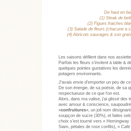
De haut en bas
(1) Steak de bett
(2) Figues fraiches bl
(3) Salade de fleurs (chacune a s
(4) Abricots sauvages & son gran
Les saisons défilent dans nos assiett
Parfois les fleurs s’invitent à table 
quelques pointes gustatives les denrée
potagers environnants.
J’avais envie d’emporter un peu de ce
De son énergie, de sa poésie, de sa q
respectueuse de ce que l’on est.
Alors, dans ma valise, j’ai glissé des
avec amour & conscience, saupoudrées
«
confruitures
», un joli nom désignant
soupçon de sucre (30%), et faites selo
choix s’est tourné vers « Hemingway 
Siam, pétales de rose confits), « Café 