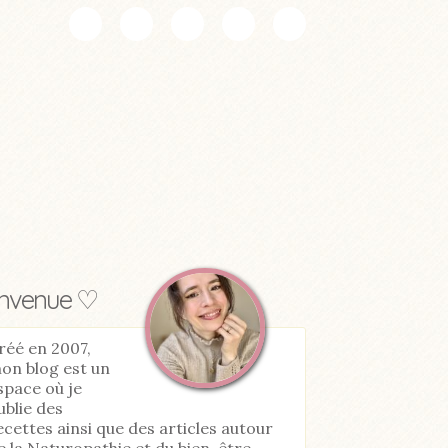
envenue ♡
réé en 2007,
on blog est un
space où je
ublie des
ecettes ainsi que des articles autour
e la Naturopathie et du bien-être.