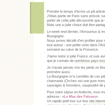
Prendre le temps d’écrire un joli artic
J’étais partie de Paris sans prévoir, 
parler de cette jolie découverte que je
Mais une si jolie chose doit être parta
Le week-end dernier, l’Amoureux & moi
Bourgogne.
Nous avons décidé d’en profiter pour ra
tout autour : une petite virée dans l’
semaine au cœur de la Provence.
J’aime notre si jolie France, et suis a
que je connais de
nombreux pays
exo
Je n’avais jamais mis les pieds en Bo
première aussi.
La Bourgogne m’a comblée de ces joli
Acheter
Lire l'ar
charmants (Orches est une pure mervei
sauvages & forestiers, saupoudré de pa
Pour notre séjour en Ardèche, mon mei
adresse : «
Le Mas des Faïsses
».
Un rapide petit tour sur leur
site intern