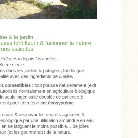
ine & le jardin…
es font fleurir & fusionner la nature
 nos assiettes
e Faïsses» depuis 16 années.
18ème siècle.
es dans les jardins & potagers, tandis que
alité avec des ingrédients de qualité.
ors comestibles
: tout pousse naturellement (exit
autorisés normalement en agriculture biologique
la seule ingéniosité doublée de patience &
ment pour entretenir
cet écosystème
prendre & découvrir les secrets agricoles &
 écologique par une utilisation amoindrie en eau
 en se fatiguant le moins possible… de jolies
reux (et les gourmands) de la nature.