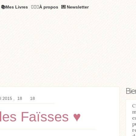
📚Mes Livres
🧚🏻‍♂️À propos
💌 Newsletter
Bi
il 2015
18
18
C
m
es Faïsses ♥
e
p
r
d