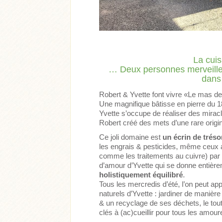
La cuis
… Deux personnes merveilleus
dans
Robert & Yvette font vivre «Le mas d
Une magnifique bâtisse en pierre du 
Yvette s’occupe de réaliser des miracl
Robert créé des mets d’une rare origin
Ce joli domaine est
un écrin de trés
les engrais & pesticides, même ceux 
comme les traitements au cuivre) par 
d’amour d’Yvette qui se donne entière
holistiquement équilibré
.
Tous les mercredis d’été, l’on peut ap
naturels d’Yvette : jardiner de manière
& un recyclage de ses déchets, le tout
clés à (ac)cueillir pour tous les amou