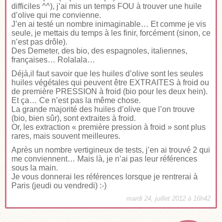
difficiles ^^), j’ai mis un temps FOU à trouver une huile
d’olive qui me convienne.
J’en ai testé un nombre inimaginable… Et comme je vis
seule, je mettais du temps à les finir, forcément (sinon, ce
n’est pas drôle).
Des Demeter, des bio, des espagnoles, italiennes,
françaises… Rolalala…
Déjà,il faut savoir que les huiles d’olive sont les seules
huiles végétales qui peuvent être EXTRAITES à froid ou
de première PRESSION à froid (bio pour les deux hein).
Et ça… Ce n’est pas la même chose.
La grande majorité des huiles d’olive que l’on trouve
(bio, bien sûr), sont extraites à froid.
Or, les extraction « première pression à froid » sont plus
rares, mais souvent meilleures.
Après un nombre vertigineux de tests, j’en ai trouvé 2 qui
me conviennent… Mais là, je n’ai pas leur références
sous la main.
Je vous donnerai les références lorsque je rentrerai à
Paris (jeudi ou vendredi) :-)
mardi 24, juillet 2012 à 16h42