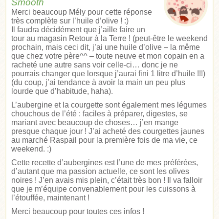
Smooth
Merci beaucoup Mély pour cette réponse
très complète sur l’huile d’olive ! :)
Il faudra décidément que j’aille faire un
tour au magasin Retour à la Terre ! (peut-être le weekend
prochain, mais ceci dit, j’ai une huile d’olive – la même
que chez votre père^^ – toute neuve et mon copain en a
racheté une autre sans voir celle-ci… donc je ne
pourrais changer que lorsque j’aurai fini 1 litre d’huile !!!)
(du coup, j’ai tendance à avoir la main un peu plus
lourde que d’habitude, haha).
L’aubergine et la courgette sont également mes légumes
chouchous de l’été : faciles à préparer, digestes, se
mariant avec beaucoup de choses… j’en mange
presque chaque jour ! J’ai acheté des courgettes jaunes
au marché Raspail pour la première fois de ma vie, ce
weekend. :)
Cette recette d’aubergines est l’une de mes préférées,
d’autant que ma passion actuelle, ce sont les olives
noires ! J’en avais mis plein, c’était très bon ! Il va falloir
que je m’équipe convenablement pour les cuissons à
l’étouffée, maintenant !
Merci beaucoup pour toutes ces infos !