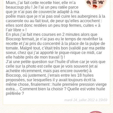
Miam, j’ai fait cette recette hier, elle m’a
beaucoup plu ! Je l’ai un peu ratée parce
que je n’ai pas de couvercle adapté à ma
poêle mais que je n’ai pas osé cuire les aubergines à la
casserole ou au fait tout, de peur qu’elles accrochent :
elles sont donc restées un peu trop fermes, cuites « à
l’air libre » !
En plus j’ai fait mes courses en 2 minutes alors que
Biocoop fermait, je n’ai pas eu le temps de revérifier la
recette et j’ai pris du concentré à la place de la pulpe de
tomate. Malgré tout, c’était très bon (validé par ma petite
soeur, chez qui j’ai apporté le pique-nique ce midi, car
elle habite près de mon travail !) !
J’ai une petite question sur l’huile d’olive car je vois que
celle sur la photo est celle que je vois souvent (et ai
achetée récemment, mais pas encore ouverte) à
Biocoop, où justement, j’errais entre les 18 huiles
proposées, sur lesquelles il y avait toujours écrit la
même chose, finalement : huile première pression vierge
extra… Comment bien la choisir ? Quelle est votre huile
préférée ?
mardi 24, juillet 2012 à 15h59