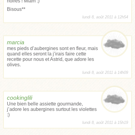
noires ! Miam :)
Bisous**
lundi 8, août 2011 à 12h54
marcia
mes pieds d’aubergines sont en fleur, mais
quand elles seront la j’irais faire cette
recette pour nous et Astrid, que adore les
olives.
lundi 8, août 2011 à 14h09
cookinglili
Une bien belle assiette gourmande,
j’adore les aubergines surtout les violettes
:)
lundi 8, août 2011 à 15h19