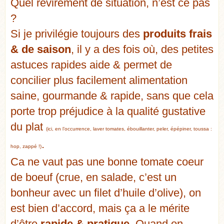
Quel revirement de situation, n’est ce pas
?
Si je privilégie toujours des
produits frais
& de saison
,
il y a des fois où, des petites
astuces rapides aide & permet de
concilier plus facilement alimentation
saine, gourmande & rapide, sans que cela
porte trop préjudice à la qualité gustative
du plat
(ici, en l’occurrence, laver tomates, ébouillanter, peler, épépiner, toussa :
.
hop, zappé !)
Ca ne vaut pas une bonne tomate coeur
de boeuf (crue, en salade, c’est un
bonheur avec un filet d’huile d’olive), on
est bien d’accord, mais ça a le mérite
d’être
rapide & pratique
. Quand on