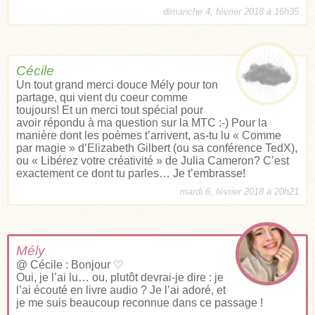
dimanche 4, février 2018 à 16h35
Cécile
Un tout grand merci douce Mély pour ton
partage, qui vient du coeur comme
toujours! Et un merci tout spécial pour
avoir répondu à ma question sur la MTC :-) Pour la
manière dont les poèmes t’arrivent, as-tu lu « Comme
par magie » d’Elizabeth Gilbert (ou sa conférence TedX),
ou « Libérez votre créativité » de Julia Cameron? C’est
exactement ce dont tu parles… Je t’embrasse!
mardi 6, février 2018 à 20h21
Mély
@ Cécile : Bonjour ♡
Oui, je l’ai lu… ou, plutôt devrai-je dire : je
l’ai écouté en livre audio ? Je l’ai adoré, et
je me suis beaucoup reconnue dans ce passage !