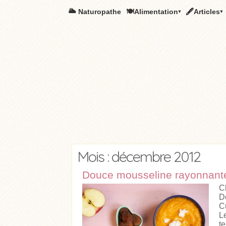
🌥️ Naturopathe
🍽Alimentation▾
🖋Articles▾
Mois : décembre 2012
Douce mousseline rayonnante
C
D
C
L
te