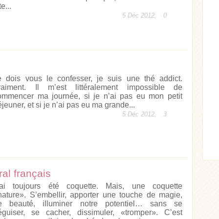
te...
5 Déc 2012,
0
e dois vous le confesser, je suis une thé addict.
raiment. Il m’est littéralement impossible de
ommencer ma journée, si je n’ai pas eu mon petit
Acheter
Lire l'article
jeuner, et si je n’ai pas eu ma grande...
5 Déc 2012,
3
ticle
al français
’ai toujours été coquette. Mais, une coquette
nature». S’embellir, apporter une touche de magie,
e beauté, illuminer notre potentiel… sans se
éguiser, se cacher, dissimuler, «tromper». C’est