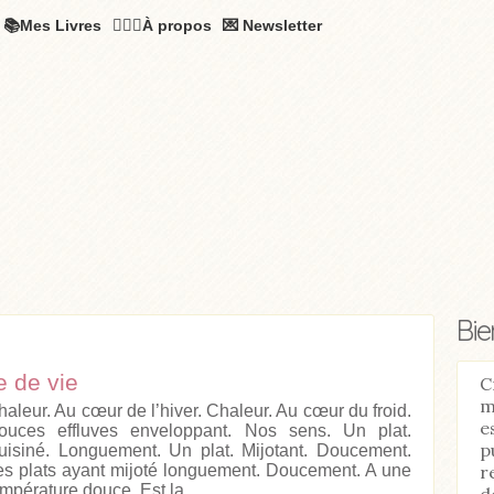
📚Mes Livres
🧚🏻‍♂️À propos
💌 Newsletter
Bi
 de vie
C
m
haleur. Au cœur de l’hiver. Chaleur. Au cœur du froid.
e
ouces effluves enveloppant. Nos sens. Un plat.
p
uisiné. Longuement. Un plat. Mijotant. Doucement.
r
es plats ayant mijoté longuement. Doucement. A une
mpérature douce. Est la...
d