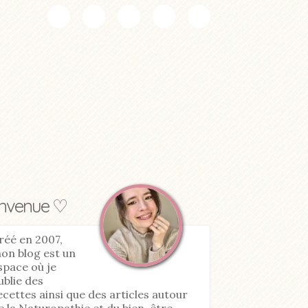
envenue ♡
réé en 2007,
on blog est un
space où je
ublie des
ecettes ainsi que des articles autour
e la Naturopathie et du bien-être.