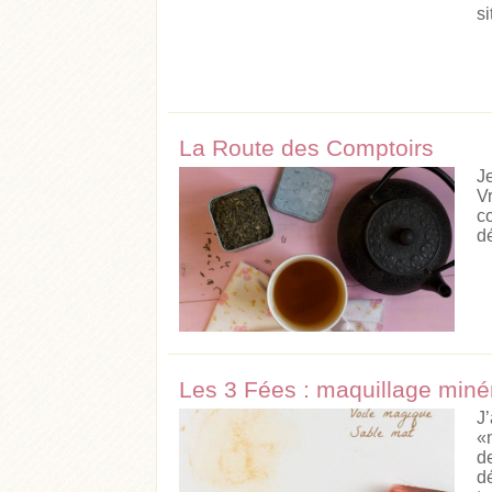
si
La Route des Comptoirs
J
V
c
dé
Acheter
Lire l'article
Acheter
Lire l'ar
Les 3 Fées : maquillage minér
J
«
d
d