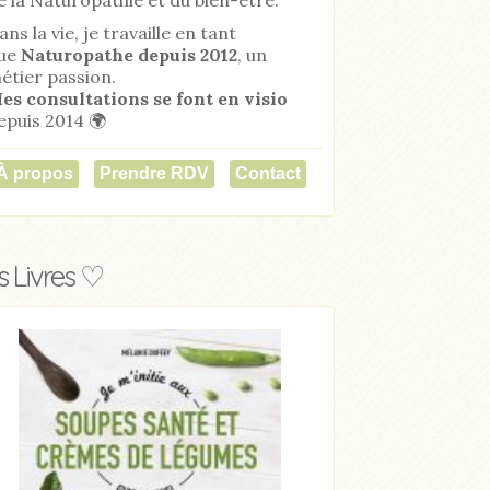
ans la vie, je travaille en tant
ue
Naturopathe
depuis 2012
, un
étier passion.
es consultations se font en visio
epuis 2014 🌍
À propos
Prendre RDV
Contact
 Livres ♡