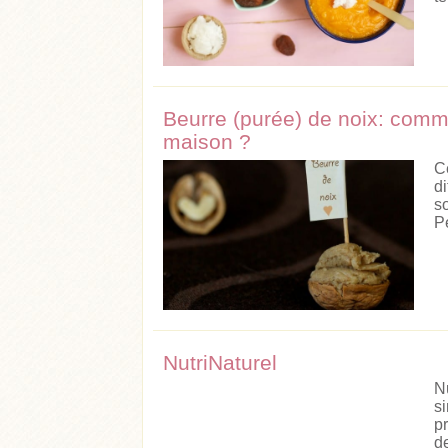
Beurre (purée) de noix: comm
maison ?
C
di
s
Pe
NutriNaturel
N
s
p
d