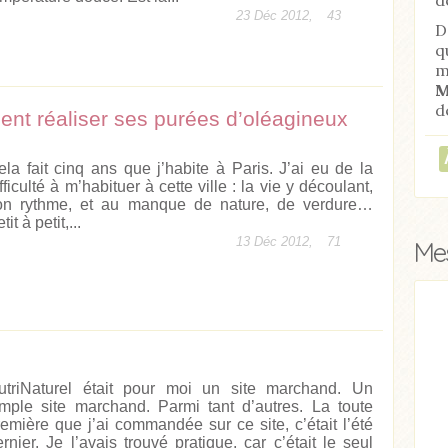
23 Déc 2012,
43
D
q
m
M
d
ent réaliser ses purées d’oléagineux
ela fait cinq ans que j’habite à Paris. J’ai eu de la
fficulté à m’habituer à cette ville : la vie y découlant,
on rythme, et au manque de nature, de verdure…
tit à petit,...
13 Déc 2012,
71
Mes
utriNaturel était pour moi un site marchand. Un
imple site marchand. Parmi tant d’autres. La toute
remière que j’ai commandée sur ce site, c’était l’été
ernier. Je l’avais trouvé pratique, car c’était le seul