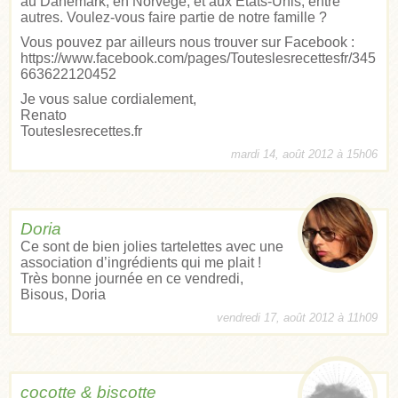
au Danemark, en Norvège, et aux États-Unis, entre
autres. Voulez-vous faire partie de notre famille ?
Vous pouvez par ailleurs nous trouver sur Facebook :
https://www.facebook.com/pages/Touteslesrecettesfr/345
663622120452
Je vous salue cordialement,
Renato
Touteslesrecettes.fr
mardi 14, août 2012 à 15h06
Doria
Ce sont de bien jolies tartelettes avec une
association d’ingrédients qui me plait !
Très bonne journée en ce vendredi,
Bisous, Doria
vendredi 17, août 2012 à 11h09
cocotte & biscotte