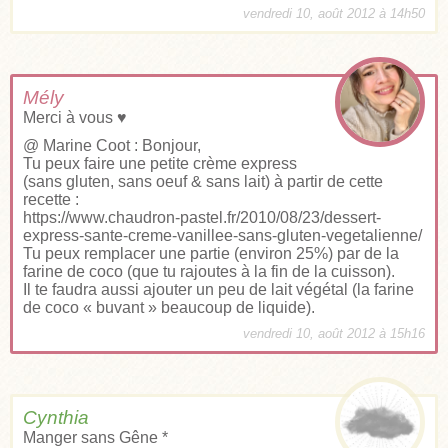
vendredi 10, août 2012 à 14h50
Mély
Merci à vous ♥
@ Marine Coot : Bonjour,
Tu peux faire une petite crème express
(sans gluten, sans oeuf & sans lait) à partir de cette
recette :
https://www.chaudron-pastel.fr/2010/08/23/dessert-
express-sante-creme-vanillee-sans-gluten-vegetalienne/
Tu peux remplacer une partie (environ 25%) par de la
farine de coco (que tu rajoutes à la fin de la cuisson).
Il te faudra aussi ajouter un peu de lait végétal (la farine
de coco « buvant » beaucoup de liquide).
vendredi 10, août 2012 à 15h16
Cynthia
Manger sans Gêne *