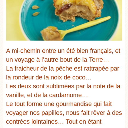
A mi-chemin entre un été bien français, et
un voyage à l’autre bout de la Terre…
La fraicheur de la pêche est rattrapée par
la rondeur de la noix de coco…
Les deux sont sublimées par la note de la
vanille, et de la cardamome…
Le tout forme une gourmandise qui fait
voyager nos papilles, nous fait rêver à des
contrées lointaines… Tout en étant