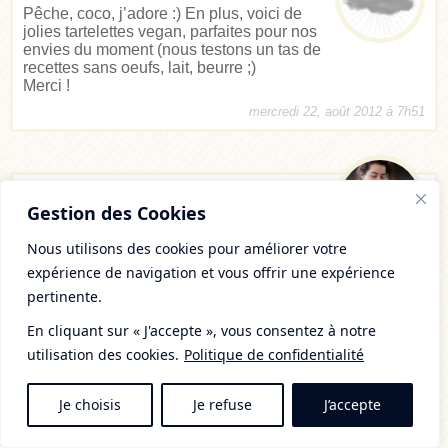
Pêche, coco, j’adore :) En plus, voici de
jolies tartelettes vegan, parfaites pour nos
envies du moment (nous testons un tas de
recettes sans oeufs, lait, beurre ;)
Merci !
mercredi 22, août 2012 à 7h51
Le renard et les raisins
Gestion des Cookies
Abricot, amande, noix de coco, vanille,
tant de saveurs qui semblent me souffler à
Nous utilisons des cookies pour améliorer votre
l’oreille que ces tartelettes sont exquises !
expérience de navigation et vous offrir une expérience
Merci du partage gourmand !
pertinente.
Andréa
vendredi 30, août 2013 à 14h30
En cliquant sur « J'accepte », vous consentez à notre
utilisation des cookies.
Politique de confidentialité
Je choisis
Je refuse
J’accepte
Laisser un commentaire