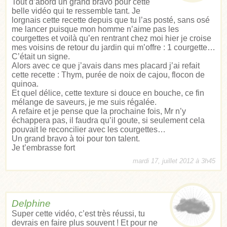
Tout d’abord un grand bravo pour cette
belle vidéo qui te ressemble tant. Je
lorgnais cette recette depuis que tu l’as posté, sans osé
me lancer puisque mon homme n’aime pas les
courgettes et voilà qu’en rentrant chez moi hier je croise
mes voisins de retour du jardin qui m’offre : 1 courgette…
C’était un signe.
Alors avec ce que j’avais dans mes placard j’ai refait
cette recette : Thym, purée de noix de cajou, flocon de
quinoa.
Et quel délice, cette texture si douce en bouche, ce fin
mélange de saveurs, je me suis régalée.
A refaire et je pense que la prochaine fois, Mr n’y
échappera pas, il faudra qu’il goute, si seulement cela
pouvait le reconcilier avec les courgettes…
Un grand bravo à toi pour ton talent.
Je t’embrasse fort
mardi 17, juillet 2012 à 3h45
Delphine
Super cette vidéo, c’est très réussi, tu
devrais en faire plus souvent ! Et pour ne