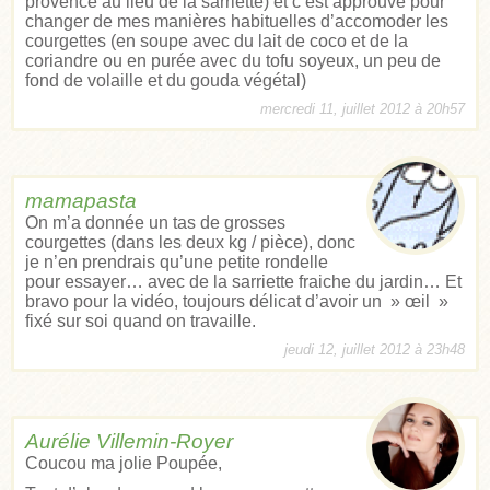
provence au lieu de la sarriette) et c’est approuvé pour
changer de mes manières habituelles d’accomoder les
courgettes (en soupe avec du lait de coco et de la
coriandre ou en purée avec du tofu soyeux, un peu de
fond de volaille et du gouda végétal)
mercredi 11, juillet 2012 à 20h57
mamapasta
On m’a donnée un tas de grosses
courgettes (dans les deux kg / pièce), donc
je n’en prendrais qu’une petite rondelle
pour essayer… avec de la sarriette fraiche du jardin… Et
bravo pour la vidéo, toujours délicat d’avoir un » œil »
fixé sur soi quand on travaille.
jeudi 12, juillet 2012 à 23h48
Aurélie Villemin-Royer
Coucou ma jolie Poupée,