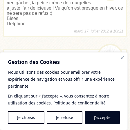
rien gâcher, ta petite crème de courgettes
a juste l’air délicieuse ! Vu qu’on est presque en hiver, ce
ne sera pas de refus :)
Bises !
Delphine
mardi 17, juillet 2012 à 10h21
Aurelie
Gestion des Cookies
Bonjour Mély,
je découvre ton blog, il est super, bravo !
Nous utilisons des cookies pour améliorer votre
Moi je souffre de rosacée et j’ai attaqué le problème à la
expérience de navigation et vous offrir une expérience
source : le système digestif ! Mon estomac ne supporte
pertinente.
pas les choses acidifiantes (donc grosse réflexion sur
l’acido-basique) et en plus j’ai la digestion ralentie, colon
En cliquant sur « J'accepte », vous consentez à notre
devenu irritable, j’ai découvert des intolérances
utilisation des cookies.
Politique de confidentialité
alimentaires…dont le gastro-entérologue que j’ai vu se
foue éperdument…
Je suis donc à cheval sur une alimentation anti-
Je choisis
Je refuse
J’accepte
candidose mais tout manque de saveur…Ton blog me
redonne espoir, j’aimerais essayer ta recette mais je n’ai