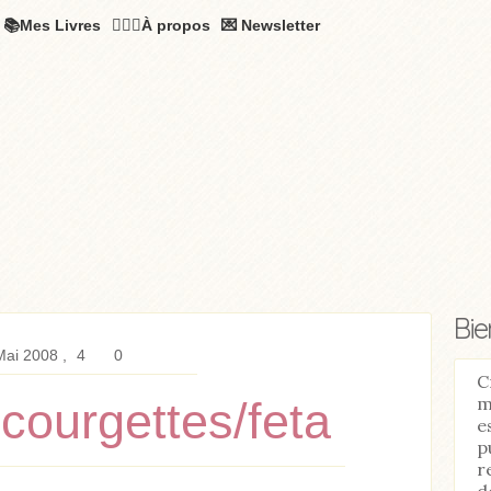
📚Mes Livres
🧚🏻‍♂️À propos
💌 Newsletter
Bi
Mai 2008
4
0
C
m
courgettes/feta
e
p
r
d