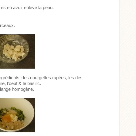
rès en avoir enlevé la peau.
orceaux.
ngrédients : les courgettes rapées, les dés
e, l’oeuf & le basilic.
élange homogène.