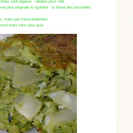
chées sont légères : idéales pour l’été.
e plus originale & rigolotte : la forme des bouchées
s, mais pas transcandentes.
bonne mais sans plus quoi.