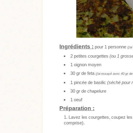
Ingrédients :
pour 1 personne
(j’a
2 petites courgettes
(ou 1 gross
Acheter
Lire l'ar
1 oignon moyen
30 gr de feta
Acheter
Lire l'article
(j’ai essayé avec 40 gr de
1 pincée de basilic
(séché pour 
30 gr de chapelure
1 oeuf
Préparation :
Lavez les courgettes, coupez les
comprise).