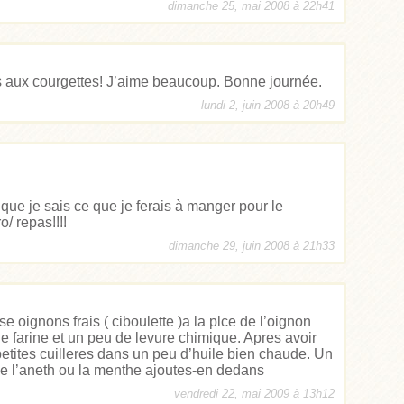
dimanche 25, mai 2008 à 22h41
aux courgettes! J’aime beaucoup. Bonne journée.
lundi 2, juin 2008 à 20h49
s que je sais ce que je ferais à manger pour le
o/ repas!!!!
dimanche 29, juin 2008 à 21h33
ise oignons frais ( ciboulette )a la plce de l’oignon
de farine et un peu de levure chimique. Apres avoir
etites cuilleres dans un peu d’huile bien chaude. Un
ime l’aneth ou la menthe ajoutes-en dedans
vendredi 22, mai 2009 à 13h12