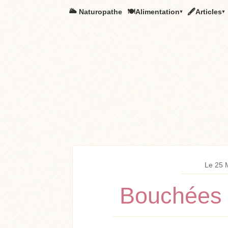
🌥️ Naturopathe
🍽Alimentation▾
🖋Articles▾
Le 25 
Bouchées 