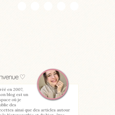
envenue ♡
réé en 2007,
on blog est un
space où je
ublie des
ecettes ainsi que des articles autour
e la Naturopathie et du bien-être.