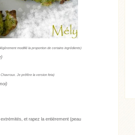
i légèrement modifié la proportion de certains ingrédients)
e)
ticle
 Chavroux. Je préfère la version feta)
moi)
 extrémités, et rapez la entièrement (peau