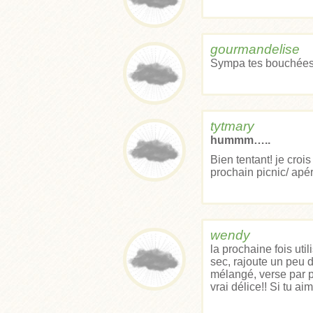
gourmandelise
Sympa tes bouchées 
tytmary
hummm…..
Bien tentant! je croi
prochain picnic/ apér
wendy
la prochaine fois util
sec, rajoute un peu 
mélangé, verse par p
vrai délice!! Si tu a