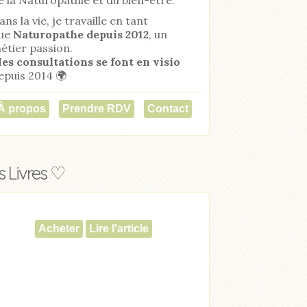
ans la vie, je travaille en tant
ue
Naturopathe
depuis 2012
, un
étier passion.
es consultations se font en visio
epuis 2014 🌍
À propos
Prendre RDV
Contact
 Livres ♡