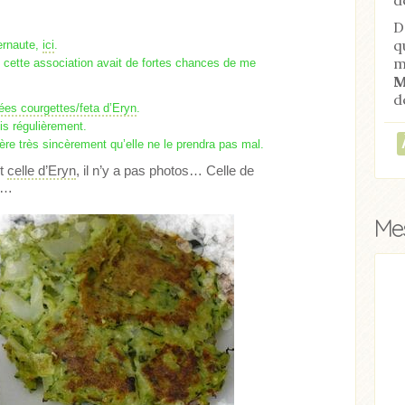
D
q
ternaute,
ici
.
m
c, cette association avait de fortes chances de me
M
d
ées courgettes/feta d’Eryn
.
uis régulièrement.
ère très sincèrement qu’elle ne le prendra pas mal.
et
celle d’Eryn
, il n’y a pas photos… Celle de
in…
Mes
Acheter
Lire l'article