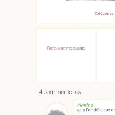
Catégories 
Retrouvez-moi aussi ici
4 commentaires
trinidad
ça a l’air délicieux en 