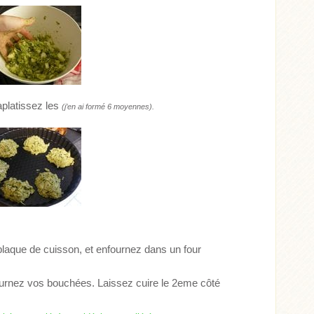
aplatissez les
(j’en ai formé 6 moyennes).
aque de cuisson, et enfournez dans un four
tournez vos bouchées. Laissez cuire le 2eme côté