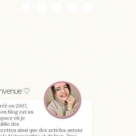
envenue ♡
réé en 2007,
on blog est un
space où je
ublie des
ecettes ainsi que des articles autour
e la Naturopathie et du bien-être.