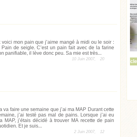
t voici mon pain que j’aime mangé à midi ou le soir :
e Pain de seigle. C’est un pain fait avec de la farine
n panifiable, il lève donc peu. Sa mie est très...
10 Juin 2007,
20
Acheter
Lire l'article
ticle
a va faire une semaine que j’ai ma MAP Durant cette
emaine, j’ai testé pas mal de pains. Lorsque j’ai eu
a MAP, j’étais décidé à trouver MA recette de pain
otidien. Et je suis...
2 Juin 2007,
12