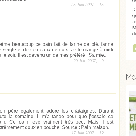
25 Juin 2007,
15
D
q
m
M
d
’aime beaucoup ce pain fait de farine de blé, farine
e seigle et de cerneaux de noix. Je le mange à midi
 le soir. Il est devenu un de mes préféré ! Sa mie...
20 Juin 2007,
9
Mes
on père également adore les châtaignes. Durant
oute la semaine, il m’a tanée pour que j’essaie ce
ain. Ce pain lève vraiment très peu. Mais il est
xtrêmement doux en bouche. Source : Pain maison...
17 Juin 2007,
12