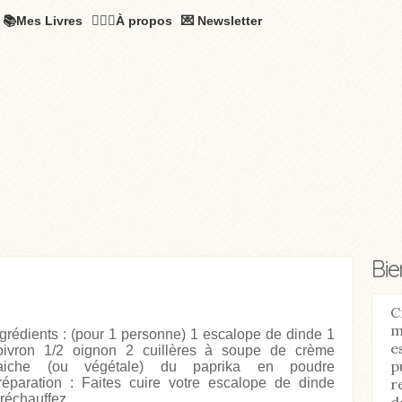
📚Mes Livres
🧚🏻‍♂️À propos
💌 Newsletter
Bi
C
m
ngrédients : (pour 1 personne) 1 escalope de dinde 1
e
oivron 1/2 oignon 2 cuillères à soupe de crème
p
raiche (ou végétale) du paprika en poudre
r
réparation : Faites cuire votre escalope de dinde
réchauffez...
d