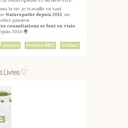
ans la vie, je travaille en tant
ue
Naturopathe
depuis 2012
, un
étier passion.
es consultations se font en visio
epuis 2014 🌍
À propos
Prendre RDV
Contact
 Livres ♡