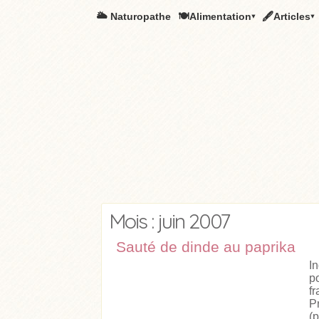
🌥️ Naturopathe
🍽Alimentation▾
🖋Articles▾
Mois : juin 2007
Sauté de dinde au paprika
I
p
f
P
(p