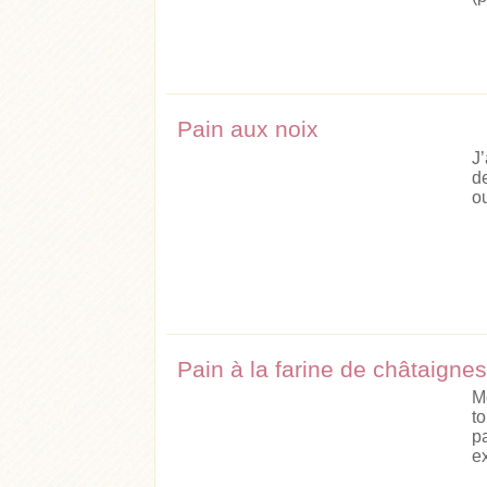
Pain aux noix
J
d
ou
Pain à la farine de châtaignes
M
t
p
e