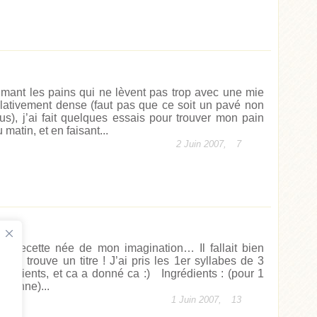
imant les pains qui ne lèvent pas trop avec une mie
elativement dense (faut pas que ce soit un pavé non
lus), j’ai fait quelques essais pour trouver mon pain
 matin, et en faisant...
2 Juin 2007,
7
ne recette née de mon imagination… Il fallait bien
ue je trouve un titre ! J’ai pris les 1er syllabes de 3
ngrédients, et ca a donné ca :) Ingrédients : (pour 1
ersonne)...
1 Juin 2007,
13