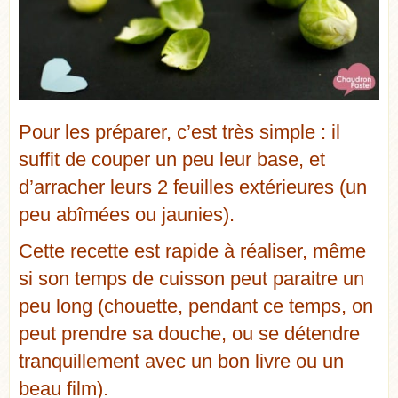
Pour les préparer, c’est très simple : il
suffit de couper un peu leur base, et
d’arracher leurs 2 feuilles extérieures (un
peu abîmées ou jaunies).
Cette recette est rapide à réaliser, même
si son temps de cuisson peut paraitre un
peu long (chouette, pendant ce temps, on
peut prendre sa douche, ou se détendre
tranquillement avec un bon livre ou un
beau film).