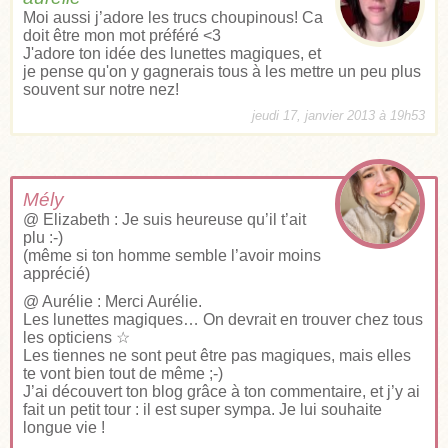
Moi aussi j’adore les trucs choupinous! Ca
doit être mon mot préféré <3
J'adore ton idée des lunettes magiques, et
je pense qu'on y gagnerais tous à les mettre un peu plus
souvent sur notre nez!
jeudi 17, janvier 2013 à 19h53
Mély
@ Elizabeth : Je suis heureuse qu’il t’ait
plu :-)
(même si ton homme semble l’avoir moins
apprécié)
@ Aurélie : Merci Aurélie.
Les lunettes magiques… On devrait en trouver chez tous
les opticiens ☆
Les tiennes ne sont peut être pas magiques, mais elles
te vont bien tout de même ;-)
J’ai découvert ton blog grâce à ton commentaire, et j’y ai
fait un petit tour : il est super sympa. Je lui souhaite
longue vie !