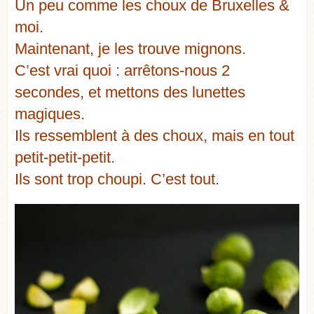
Un peu comme les choux de Bruxelles &
moi.
Maintenant, je les trouve mignons.
C’est vrai quoi : arrêtons-nous 2
secondes, et mettons des lunettes
magiques.
Ils ressemblent à des choux, mais en tout
petit-petit-petit.
Ils sont trop choupi. C’est tout.