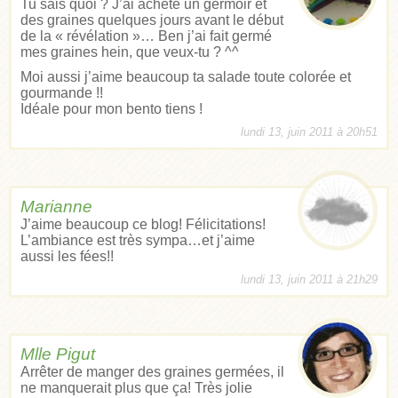
Tu sais quoi ? J’ai acheté un germoir et
des graines quelques jours avant le début
de la « révélation »… Ben j’ai fait germé
mes graines hein, que veux-tu ? ^^
Moi aussi j’aime beaucoup ta salade toute colorée et
gourmande !!
Idéale pour mon bento tiens !
lundi 13, juin 2011 à 20h51
Marianne
J’aime beaucoup ce blog! Félicitations!
L’ambiance est très sympa…et j’aime
aussi les fées!!
lundi 13, juin 2011 à 21h29
Mlle Pigut
Arrêter de manger des graines germées, il
ne manquerait plus que ça! Très jolie