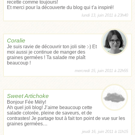
recette comme toujours!
Et merci pour la découverte du blog qui t’a inspiré!
lundi 13, juin 2011 à 23h40
Coralie
Je suis ravie de découvrir ton joli site :-) Et
moi aussi je continue de manger des
graines germées ! Ta salade me plaît
beaucoup !
mercredi 15, juin 2011 à 22h55
Sweet Artichoke
Bonjour Fée Mély!
Ah quel joli blog! J’aime beaucoup cette
salade colorée, pleine de saveurs, et de
contrastes! Je partage tout à fait ton point de vue sur les
graines germées…
jeudi 16, juin 2011 à 11h15