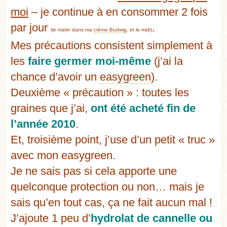
moi
– je continue à en consommer 2 fois
par jour
.
(le matin dans ma
crème Budwig
, et le midi)
Mes précautions consistent simplement à
les
faire germer moi-même
(j’ai la
chance d’avoir un
easygreen
).
Deuxième « précaution » : toutes les
graines que j’ai,
ont été acheté fin de
l’année 2010
.
Et, troisième point, j’use d’un petit « truc »
avec mon easygreen.
Je ne sais pas si cela apporte une
quelconque protection ou non… mais je
sais qu’en tout cas, ça ne fait aucun mal !
J’ajoute 1 peu d’
hydrolat de cannelle ou