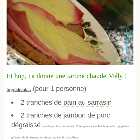
Et hop, ca donne une tartine chaude Mély !
(pour 1 personne)
Ingrédients :
2 tranches de
pain au sarrasin
2 tranches de jambon de porc
dégraissé
(ou du jambon de dinde). Note après avoir fait la recette : je pense
qu’avec de la viande de grison, ca doit être meilleur.