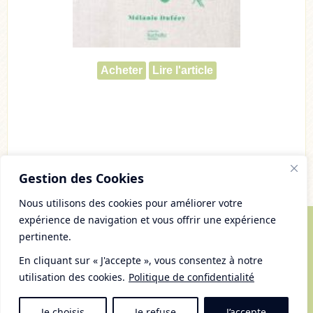
Acheter
Lire l'article
Gestion des Cookies
Nous utilisons des cookies pour améliorer votre
expérience de navigation et vous offrir une expérience
pertinente.
© Copyright 2007 - 2026 Chaudron Pastel
Tous droits réservés
En cliquant sur « J'accepte », vous consentez à notre
Mentions Légales et gestion des cookies
utilisation des cookies.
Politique de confidentialité
Plan du Site
RSS
Je choisis
Je refuse
J’accepte