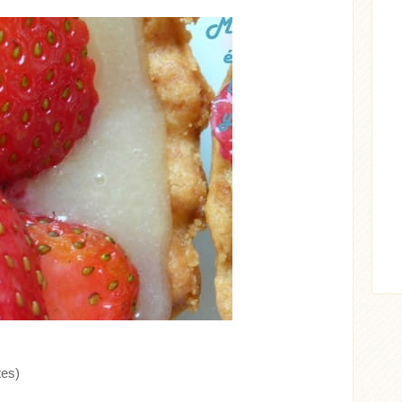
ticle
tes)