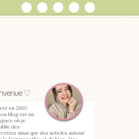
envenue ♡
réé en 2007,
on blog est un
space où je
ublie des
ecettes ainsi que des articles autour
e la Naturopathie et du bien-être.