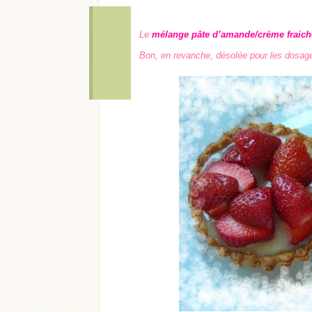
L
e
mélange pâte d’amande/crème fraich
Bon, en revanche, désolée pour les dosages