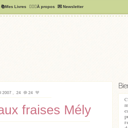
📚Mes Livres
🧚🏻‍♂️À propos
💌 Newsletter
Bi
il 2007
24
24
C
m
 aux fraises Mély
e
p
r
d