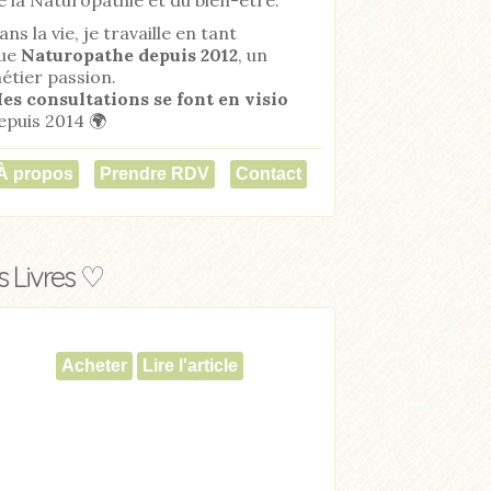
ans la vie, je travaille en tant
ue
Naturopathe
depuis 2012
, un
étier passion.
es consultations se font en visio
epuis 2014 🌍
À propos
Prendre RDV
Contact
 Livres ♡