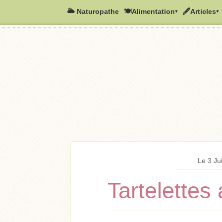
🌥️ Naturopathe
🍽Alimentation▾
🖋Articles▾
Le 3 Ju
Tartelettes