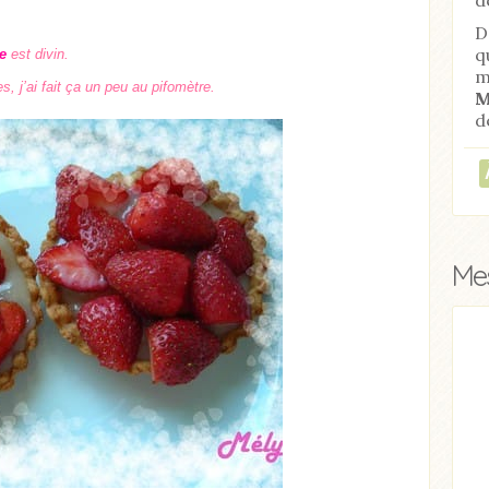
D
q
e
est divin.
m
, j’ai fait ça un peu au pifomètre.
M
d
Mes
Acheter
Lire l'article