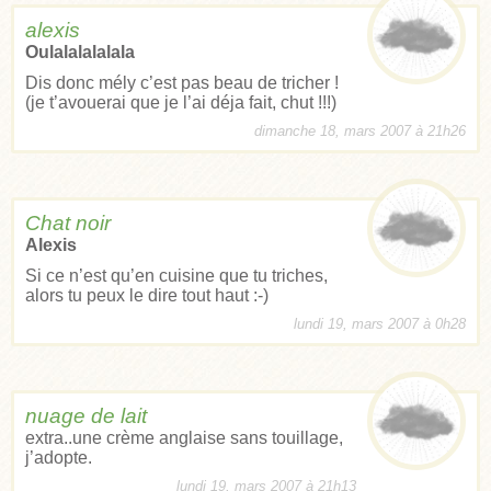
alexis
Oulalalalalala
Dis donc mély c’est pas beau de tricher !
(je t’avouerai que je l’ai déja fait, chut !!!)
dimanche 18, mars 2007 à 21h26
Chat noir
Alexis
Si ce n’est qu’en cuisine que tu triches,
alors tu peux le dire tout haut :-)
lundi 19, mars 2007 à 0h28
nuage de lait
extra..une crème anglaise sans touillage,
j’adopte.
lundi 19, mars 2007 à 21h13