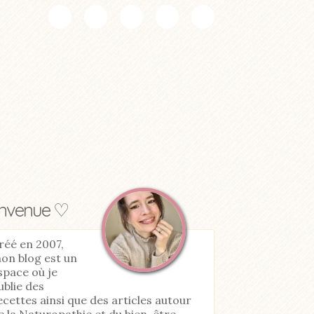
envenue ♡
réé en 2007,
on blog est un
space où je
ublie des
ecettes ainsi que des articles autour
e la Naturopathie et du bien-être.