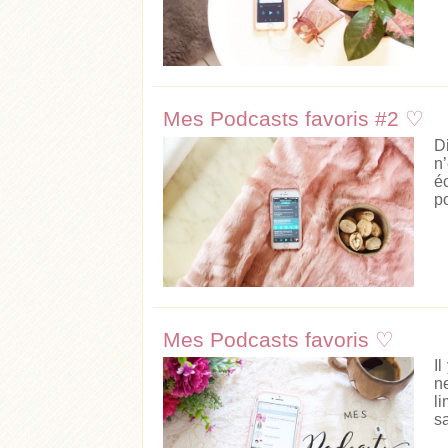
Mes Podcasts favoris #2 ♡
D
n
é
po
Acheter
Lire l'ar
Mes Podcasts favoris ♡
I
n
l
s