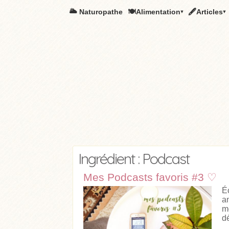
🌥️ Naturopathe
🍽Alimentation▾
🖋Articles▾
Ingrédient : Podcast
Mes Podcasts favoris #3 ♡
É
a
m
dé