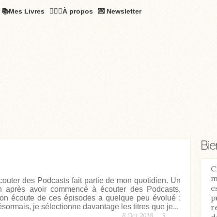
📚Mes Livres
🧚🏻‍♂️À propos
💌 Newsletter
Bi
C
m
couter des Podcasts fait partie de mon quotidien. Un
e
n après avoir commencé à écouter des Podcasts,
p
on écoute de ces épisodes a quelque peu évolué :
r
sormais, je sélectionne davantage les titres que je...
d
8 Oct 2018,
3