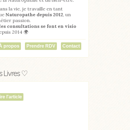
ans la vie, je travaille en tant
ue
Naturopathe
depuis 2012
, un
étier passion.
es consultations se font en visio
epuis 2014 🌍
À propos
Prendre RDV
Contact
 Livres ♡
Acheter
Lire l'article