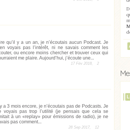
D
q
m
M
d
ire qu’il y a un an, je n’écoutais aucun Podcast. Je
’en voyais pas l’intérêt, ni ne savais comment les
couter, ou encore moins chercher et trouver ceux qui
urraient me plaire. Aujourd’hui, j’écoute une...
17 Fév 2018,
2
Mes
ticle
Acheter
Lire l'article
l y a 3 mois encore, je n’écoutais pas de Podcasts. Je
e voyais pas trop l’utilité (je pensais que cela se
imitait à un «replay» pour émissions de radio), je ne
avais pas comment...
28 Sep 2017,
12