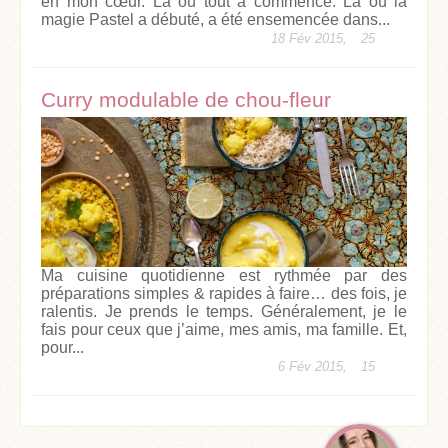
en mon cœur. Là où tout a commencé. Là où la
magie Pastel a débuté, a été ensemencée dans...
18 Fév 2015,
25
Curry modulable de chou-fleur
Ma cuisine quotidienne est rythmée par des
préparations simples & rapides à faire… des fois, je
ralentis. Je prends le temps. Généralement, je le
fais pour ceux que j’aime, mes amis, ma famille. Et,
pour...
6 Fév 2015,
15