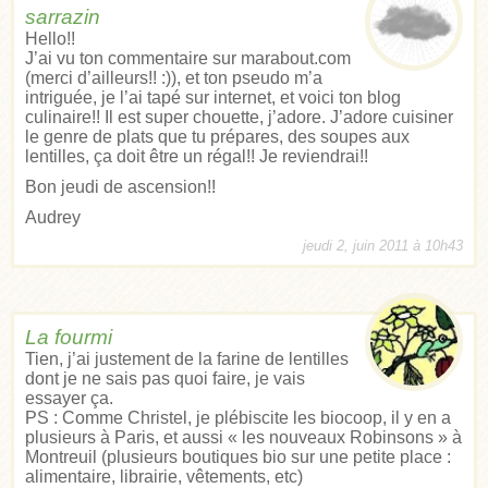
sarrazin
Hello!!
J’ai vu ton commentaire sur marabout.com
(merci d’ailleurs!! :)), et ton pseudo m’a
intriguée, je l’ai tapé sur internet, et voici ton blog
culinaire!! Il est super chouette, j’adore. J’adore cuisiner
le genre de plats que tu prépares, des soupes aux
lentilles, ça doit être un régal!! Je reviendrai!!
Bon jeudi de ascension!!
Audrey
jeudi 2, juin 2011 à 10h43
La fourmi
Tien, j’ai justement de la farine de lentilles
dont je ne sais pas quoi faire, je vais
essayer ça.
PS : Comme Christel, je plébiscite les biocoop, il y en a
plusieurs à Paris, et aussi « les nouveaux Robinsons » à
Montreuil (plusieurs boutiques bio sur une petite place :
alimentaire, librairie, vêtements, etc)