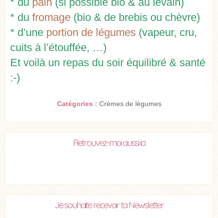
* du
pain
(si possible bio & au levain)
* du
fromage
(bio & de brebis ou chèvre)
* d’une
portion de légumes
(vapeur, cru,
cuits à l’étouffée, …)
Et voilà un repas du soir équilibré & santé
:-)
Catégories :
Crèmes de légumes
Retrouvez-moi aussi ici
Je souhaite recevoir ta Newsletter