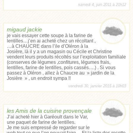
samedi 4, juin 2011 à 21h12
migaud jackie
je vais essayer cette soupe à la farine de
lentilles…j’en ai acheté chez un récoltant ,
…à CHAUCRE dans l’ile d’Oléron à la
Josière, là il y a un magasin ou Cécile et Christine
vendent leurs produits récoltés sur l’exploitation familiale
(conserves de légumes ,confitures, légumes frais,
lentilles, farine de lentilles, pois cassés….) . Si vous
passez à Oléron , allez à Chaucre au » jardin de la
Josière » , un endroit sympa !!
vendredi 30, janvier 2015 à 10h03
les Amis de la cuisine provençale
J’ai acheté hier à Garéoult dans le Var,
une paquet de farine de lentilles.
Je me suis empressé de regarder sur le
web tout ce que l’on pouvait faire… Et la liste des recette