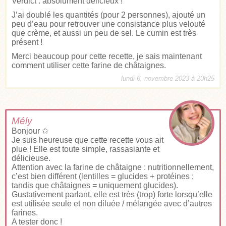
Verdict : absolument délicieux !
J’ai doublé les quantités (pour 2 personnes), ajouté un
peu d’eau pour retrouver une consistance plus velouté
que crème, et aussi un peu de sel. Le cumin est très
présent !
Merci beaucoup pour cette recette, je sais maintenant
comment utiliser cette farine de châtaignes.
lundi 6, novembre 2023 à 20h25
Mély
Bonjour ✩
Je suis heureuse que cette recette vous ait
plue ! Elle est toute simple, rassasiante et
délicieuse.
Attention avec la farine de châtaigne : nutritionnellement,
c’est bien différent (lentilles = glucides + protéines ;
tandis que châtaignes = uniquement glucides).
Gustativement parlant, elle est très (trop) forte lorsqu’elle
est utilisée seule et non diluée / mélangée avec d’autres
farines.
A tester donc !