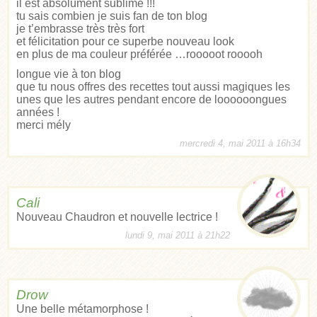
il est absolument sublime !!!
tu sais combien je suis fan de ton blog
je t’embrasse très très fort
et félicitation pour ce superbe nouveau look
en plus de ma couleur préférée …rooooot rooooh
longue vie à ton blog
que tu nous offres des recettes tout aussi magiques les
unes que les autres pendant encore de loooooongues
années !
merci mély
mercredi 4, mai 2011 à 16h34
Cali
Nouveau Chaudron et nouvelle lectrice !
lundi 9, mai 2011 à 21h22
Drow
Une belle métamorphose !