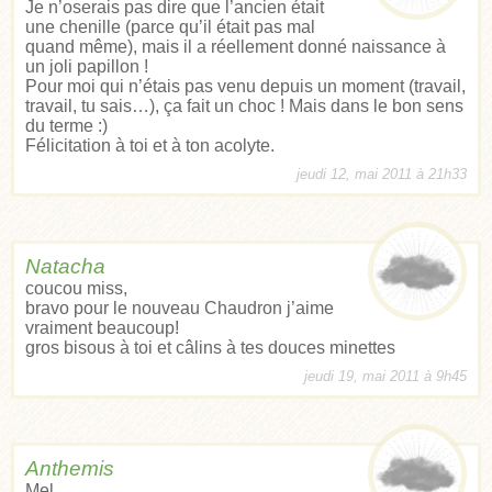
Je n’oserais pas dire que l’ancien était
une chenille (parce qu’il était pas mal
quand même), mais il a réellement donné naissance à
un joli papillon !
Pour moi qui n’étais pas venu depuis un moment (travail,
travail, tu sais…), ça fait un choc ! Mais dans le bon sens
du terme :)
Félicitation à toi et à ton acolyte.
jeudi 12, mai 2011 à 21h33
Natacha
coucou miss,
bravo pour le nouveau Chaudron j’aime
vraiment beaucoup!
gros bisous à toi et câlins à tes douces minettes
jeudi 19, mai 2011 à 9h45
Anthemis
Mel,