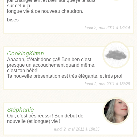
joli changement et bien sûr que je te suis
sur celui çi.
longue vie à ce nouveau chaudron.
bises
lundi 2, mai 2011 à 18h14
CookingKitten
Aaaaah, c’était donc ça!! Bon ben c’est
presque un accouchement quand même,
c’est ton bébé!
Ta nouvelle présentation est très élégante, et très pro!
lundi 2, mai 2011 à 18h28
Stéphanie
Oui, c’est très réussi ! Bon début de
nouvelle (et longue) vie !
lundi 2, mai 2011 à 18h35