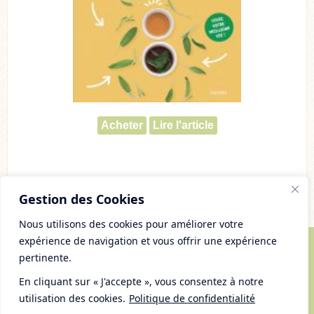
Acheter
Lire l'article
Gestion des Cookies
Nous utilisons des cookies pour améliorer votre
expérience de navigation et vous offrir une expérience
pertinente.
© Copyright 2007 - 2026 Chaudron Pastel
Tous droits réservés
En cliquant sur « J'accepte », vous consentez à notre
Mentions Légales et gestion des cookies
utilisation des cookies.
Politique de confidentialité
Plan du Site