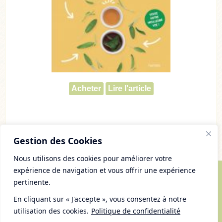
Acheter
Lire l'article
ticle
Gestion des Cookies
Nous utilisons des cookies pour améliorer votre
expérience de navigation et vous offrir une expérience
pertinente.
© Copyright 2007 - 2026 Chaudron Pastel
Tous droits réservés
En cliquant sur « J'accepte », vous consentez à notre
Mentions Légales et gestion des cookies
utilisation des cookies.
Politique de confidentialité
Plan du Site