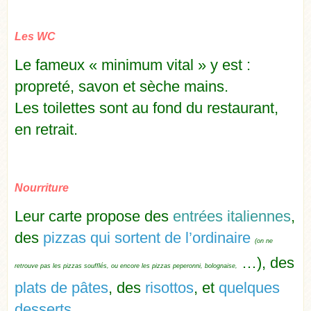
Les WC
Le fameux « minimum vital » y est :
propreté, savon et sèche mains.
Les toilettes sont au fond du restaurant,
en retrait.
Nourriture
Leur carte propose des
entrées italiennes
,
des
pizzas qui sortent de l’ordinaire
(on ne
…), des
retrouve pas les pizzas soufflés, ou encore les pizzas peperonni, bolognaise,
plats de pâtes
, des
risottos
, et
quelques
desserts
.