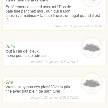
Tu as bien de la chance !
Entiérement d’accord avec toi ! Pas de
pate fine par chez moi , dur ,dur !! Mon
cousin , il maitrise « la pâte fine » , un régal quand il est
là !
dimanche 13, janvier 2008 à 21h41
Julie
tout à l’air délicieux !
merci pour cette adresse
mercredi 16, janvier 2008 à 21h15
$ha
Vraiment sympa ces plats! Vive la pâte
fine avec tout plein de garniture!
dimanche 20, janvier 2008 à 23h26