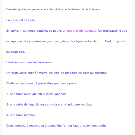
Désolée, je n’ai pas pensé à faire des photos de l’extérieur, et de l’intérieur…
La déco est très jolie.
En arrivant, sur notre gauche, se trouve un
petit jardin japonais
. Un mini-bassin d’eau
occupé par des poissons rouges, des galets, des tiges de bambou, … Bref, un jardin
japonais zen.
L’intérieur est dans les tons noirs.
On peut voir le chef à l’œuvre, en train de préparer les plats au comptoir.
D’ailleurs, vous avez
3 possibilités pour vous placer
:
1- une table avec vue sur le jardin japonais
2- une table de laquelle on peut voir le chef préparer les plats
3- une table normale.
Donc, pensez à réserver et à demander l’un ou l’autre, selon votre goût !