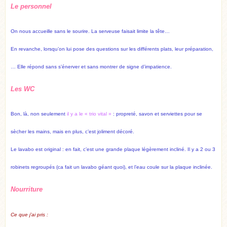
Le personnel
On nous accueille sans le sourire. La serveuse faisait limite la tête…
En revanche, lorsqu’on lui pose des questions sur les différents plats, leur préparation,
… Elle répond sans s’énerver et sans montrer de signe d’impatience.
Les WC
Bon, là, non seulement
il y a le « trio vital »
: propreté, savon et serviettes pour se
sècher les mains, mais en plus, c’est joliment décoré.
Le lavabo est original : en fait, c’est une grande plaque légèrement incliné. Il y a 2 ou 3
robinets regroupés (ca fait un lavabo géant quoi), et l’eau coule sur la plaque inclinée.
Nourriture
Ce que j’ai pris :