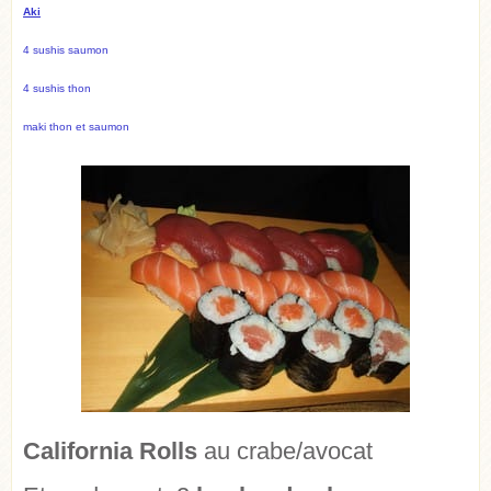
Aki
4 sushis saumon
4 sushis thon
maki thon et saumon
California Rolls
au crabe/avocat