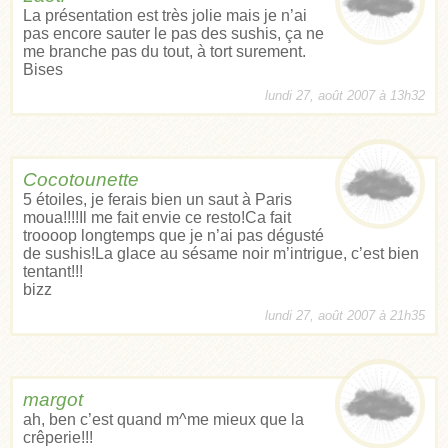
La présentation est très jolie mais je n’ai
pas encore sauter le pas des sushis, ça ne
me branche pas du tout, à tort surement.
Bises
lundi 27, août 2007 à 13h32
Cocotounette
5 étoiles, je ferais bien un saut à Paris
moua!!!!Il me fait envie ce resto!Ca fait
troooop longtemps que je n’ai pas dégusté
de sushis!La glace au sésame noir m’intrigue, c’est bien
tentant!!!
bizz
lundi 27, août 2007 à 21h35
margot
ah, ben c’est quand m^me mieux que la
crêperie!!!