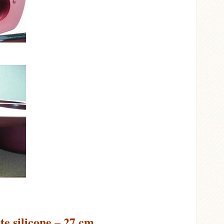
te silicone – 27 cm