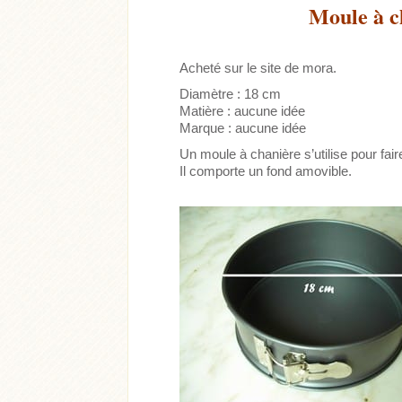
Moule à c
Acheté sur le site de mora.
Diamètre : 18 cm
Matière : aucune idée
Marque : aucune idée
Un moule à chanière s’utilise pour f
Il comporte un fond amovible.
heter
Lire l'article
Acheter
Lire l'arti