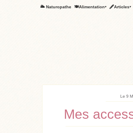
🌥️ Naturopathe
🍽Alimentation▾
🖋Articles▾
Le 9 M
Mes access