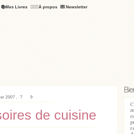
📚Mes Livres
🧚🏻‍♂️À propos
💌 Newsletter
Bi
ar 2007
7
9
C
m
oires de cuisine
e
p
r
d