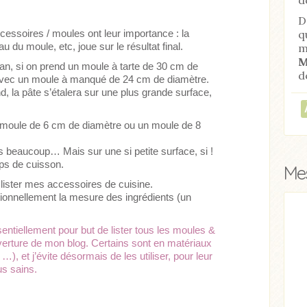
D
q
ccessoires / moules ont leur importance : la
u du moule, etc, joue sur le résultat final.
m
M
flan, si on prend un moule à tarte de 30 cm de
d
’avec un moule à manqué de 24 cm de diamètre.
d, la pâte s’étalera sur une plus grande surface,
 moule de 6 cm de diamètre ou un moule de 8
 beaucoup… Mais sur une si petite surface, si !
ps de cuisson.
Mes
e lister mes accessoires de cuisine.
ionnellement la mesure des ingrédients (un
Acheter
Lire l'article
sentiellement pour but de lister tous les moules &
ouverture de mon blog. Certains sont en matériaux
), et j’évite désormais de les utiliser, pour leur
us sains.