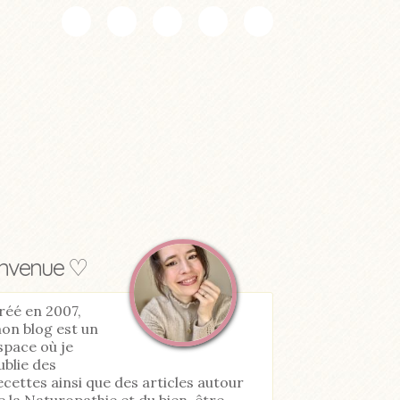
envenue ♡
réé en 2007,
on blog est un
space où je
ublie des
ecettes ainsi que des articles autour
e la Naturopathie et du bien-être.