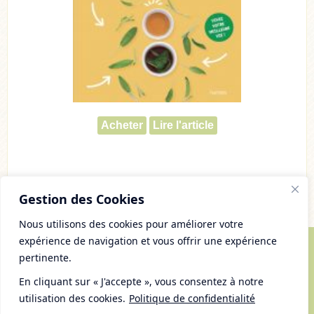
Acheter
Lire l'article
Gestion des Cookies
Nous utilisons des cookies pour améliorer votre
expérience de navigation et vous offrir une expérience
pertinente.
© Copyright 2007 - 2026 Chaudron Pastel
Tous droits réservés
En cliquant sur « J'accepte », vous consentez à notre
Mentions Légales et gestion des cookies
utilisation des cookies.
Politique de confidentialité
Plan du Site