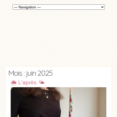
Mois : juin 2025
🌦️ L’après 🌤️