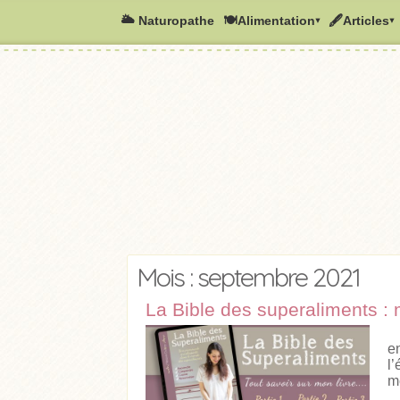
🌥️ Naturopathe
🍽Alimentation▾
🖋Articles▾
Mois : septembre 2021
La Bible des superaliments : 
M
e
l
m