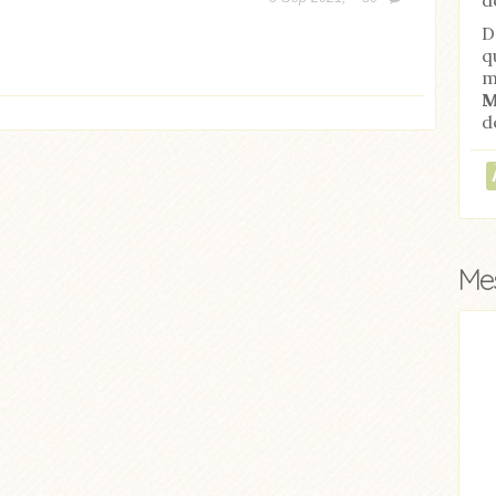
D
q
m
M
d
Mes