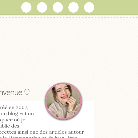
envenue ♡
réé en 2007,
on blog est un
space où je
ublie des
ecettes ainsi que des articles autour
e la Naturopathie et du bien-être.