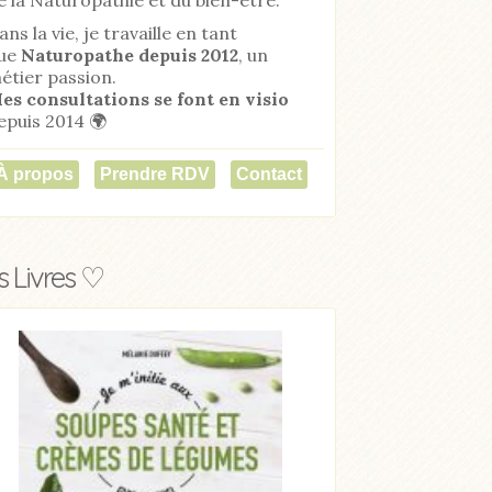
ans la vie, je travaille en tant
ue
Naturopathe
depuis 2012
, un
étier passion.
es consultations se font en visio
epuis 2014 🌍
À propos
Prendre RDV
Contact
 Livres ♡