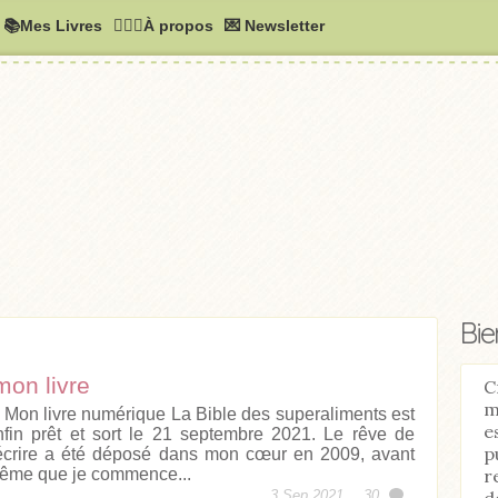
📚Mes Livres
🧚🏻‍♂️À propos
💌 Newsletter
Bi
mon livre
C
m
on livre numérique La Bible des superaliments est
e
nfin prêt et sort le 21 septembre 2021. Le rêve de
p
’écrire a été déposé dans mon cœur en 2009, avant
r
ême que je commence...
d
3 Sep 2021,
30