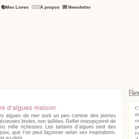
📚Mes Livres
🧚🏻‍♂️À propos
💌 Newsletter
Bi
are d’algues maison
C
m
es algues de mer sont un peu comme des pierres
e
récieuses brutes, non taillées. Reflet insoupçonné de
p
dix) mille richesses. Les tartares d’algues sont des
r
ijoux, que l’on peut façonner selon ses inspirations.
ir au-delà...
d