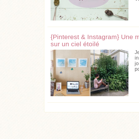
{Pinterest & Instagram} Une m
sur un ciel étoilé
J
i
j
po