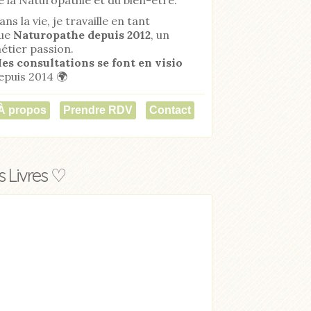
ans la vie, je travaille en tant
ue
Naturopathe
depuis 2012
, un
étier passion.
es consultations se font en visio
epuis 2014 🌍
À propos
Prendre RDV
Contact
 Livres ♡