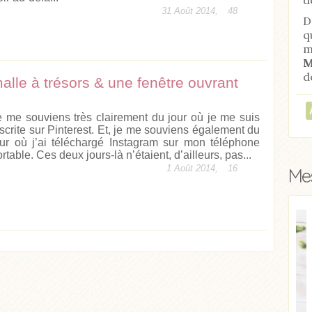
31 Août 2014,
48
D
q
m
M
d
alle à trésors & une fenêtre ouvrant
e me souviens très clairement du jour où je me suis
nscrite sur Pinterest. Et, je me souviens également du
our où j’ai téléchargé Instagram sur mon téléphone
rtable. Ces deux jours-là n’étaient, d’ailleurs, pas...
1 Août 2014,
16
Mes