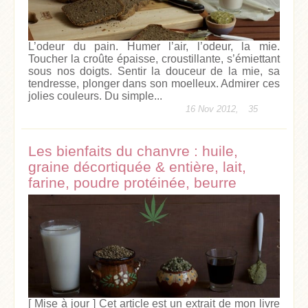
L’odeur du pain. Humer l’air, l’odeur, la mie.
Toucher la croûte épaisse, croustillante, s’émiettant
sous nos doigts. Sentir la douceur de la mie, sa
tendresse, plonger dans son moelleux. Admirer ces
jolies couleurs. Du simple...
16 Nov 2012,
35
Les bienfaits du chanvre : huile,
graine décortiquée & entière, lait,
farine, poudre protéinée, beurre
[ Mise à jour ] Cet article est un extrait de mon livre